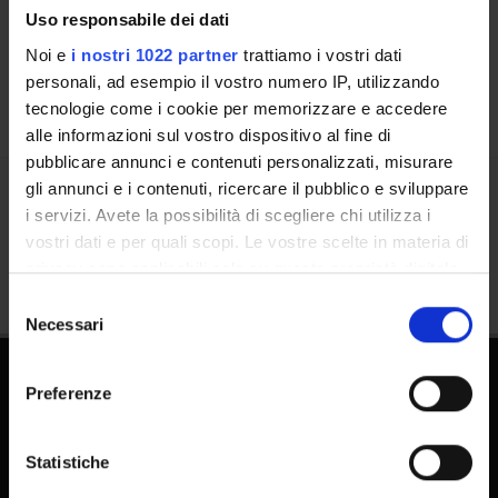
Uso responsabile dei dati
Calendar
Noi e
i nostri 1022 partner
trattiamo i vostri dati
personali, ad esempio il vostro numero IP, utilizzando
tecnologie come i cookie per memorizzare e accedere
alle informazioni sul vostro dispositivo al fine di
pubblicare annunci e contenuti personalizzati, misurare
gli annunci e i contenuti, ricercare il pubblico e sviluppare
Share
i servizi. Avete la possibilità di scegliere chi utilizza i
vostri dati e per quali scopi. Le vostre scelte in materia di
privacy sono applicabili solo su questa proprietà digitale
in cui avete effettuato le vostre scelte. È possibile
Selezione
modificare o revocare il proprio consenso in qualsiasi
Necessari
del
momento dalla Dichiarazione sui cookie o facendo clic
consenso
sull'icona di attivazione della privacy.
Preferenze
PhD Programmes
Con il tuo consenso, vorremmo anche:
Master and Post Lauream
raccogliere informazioni sulla tua posizione
Statistiche
Contact information
geografica, con un'approssimazione di qualche