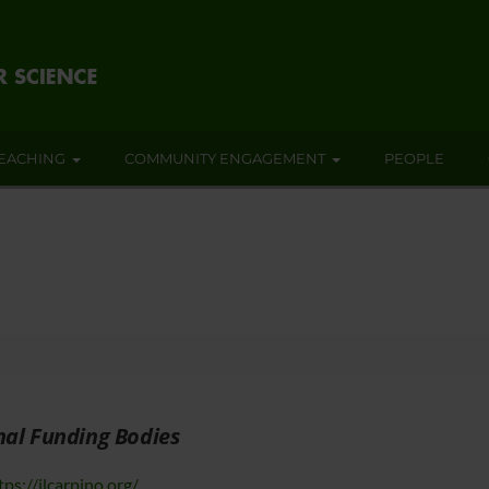
EACHING
COMMUNITY ENGAGEMENT
PEOPLE
nal Funding Bodies
tps://ilcarpino.org/