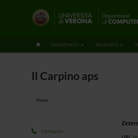
DEPARTMENT
RESEARCH
T
Il Carpino aps
Home
Exter
Contacts
URL
ht