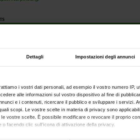
TS
o attività nell’ambito del progetto “Fondo Alto Borago (FAB)”
tà nell’ambito del progetto “Fondo Alto Borago (FAB)”
Dettagli
Impostazioni degli annunci
ING NUMBERS
NUMBER
rattiamo i vostri dati personali, ad esempio il vostro numero IP, 
1
dere alle informazioni sul vostro dispositivo al fine di pubblica
nunci e i contenuti, ricercare il pubblico e sviluppare i servizi. A
1
r quali scopi. Le vostre scelte in materia di privacy sono applicabi
to le vostre scelte. È possibile modificare o revocare il proprio 
 o facendo clic sull'icona di attivazione della privacy.
mo anche: