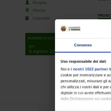
People
Places
PROJEC
Calendar
TITLE
Rinnov
AGENDA DI OGGI
Attivi
Consenso
gio
6 agosto 2026
FOUND
Uso responsabile dei dati
YEAR
Noi e
i nostri 1022 partner
t
2023
cookie per memorizzare e acce
personalizzati, misurare gli an
2022
chi utilizza i vostri dati e pe
digitale in cui avete effettua
dalla Dichiarazione sui cookie
Con il tuo consenso, vorrem