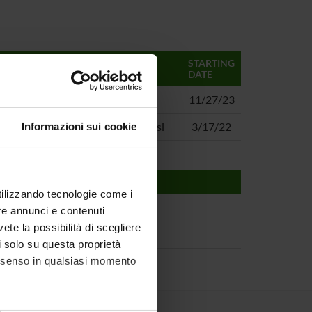
MANAGERS
STARTING
DATE
Alberto Belussi
11/27/23
Sara Migliorini, Alberto Belussi
3/17/22
Informazioni sui cookie
utilizzando tecnologie come i
re annunci e contenuti
vete la possibilità di scegliere
li solo su questa proprietà
consenso in qualsiasi momento