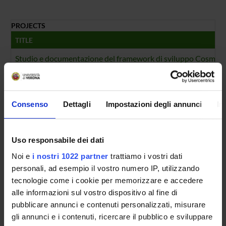
PROJECTS
TITLE
Studio e documentazione del framework di sviluppo Cosmos S
FOUNDING NUMBERS
YEAR
NUMBER
Consenso
Dettagli
Impostazioni degli annunci
In
2020
1
Uso responsabile dei dati
Noi e
i nostri 1022 partner
trattiamo i vostri dati
personali, ad esempio il vostro numero IP, utilizzando
Contacts
tecnologie come i cookie per memorizzare e accedere
People
alle informazioni sul vostro dispositivo al fine di
Places
pubblicare annunci e contenuti personalizzati, misurare
Calendar
gli annunci e i contenuti, ricercare il pubblico e sviluppare