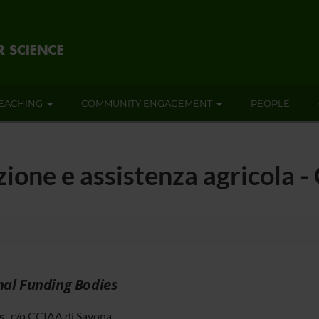
EACHING
COMMUNITY ENGAGEMENT
PEOPLE
zione e assistenza agricola
nal Funding Bodies
s
c/o CCIAA di Savona