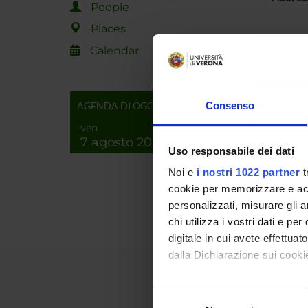
People
Places
PROJEC
Calendar
TITLE
JP2015
AGENDA DI OGGI
Consenso
previsi
ven
7 agosto 2026
FOUND
Uso responsabile dei dati
YEAR
Noi e
i nostri 1022 partner
t
cookie per memorizzare e acce
2016
personalizzati, misurare gli an
chi utilizza i vostri dati e pe
digitale in cui avete effettua
dalla Dichiarazione sui cookie
Con il tuo consenso, vorrem
Selezione
raccogliere informazi