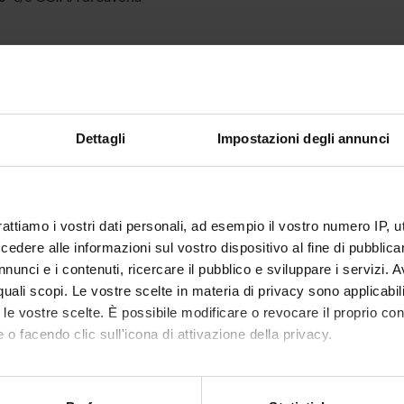
TS
 - EXPO-AGRI - Osservazione degli impianti oltre campo per il mo
Dettagli
Impostazioni degli annunci
one delle infezioni agricole
ING NUMBERS
NUMBER
rattiamo i vostri dati personali, ad esempio il vostro numero IP, 
dere alle informazioni sul vostro dispositivo al fine di pubblica
1
nunci e i contenuti, ricercare il pubblico e sviluppare i servizi. A
r quali scopi. Le vostre scelte in materia di privacy sono applicabi
to le vostre scelte. È possibile modificare o revocare il proprio 
 o facendo clic sull'icona di attivazione della privacy.
Share
mo anche:
oni sulla tua posizione geografica, con un'approssimazione di qu