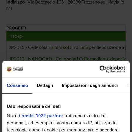
Indirizzo
Via Boccaccio 108 - 20090 Trezzano sul Naviglio
MI
PROGETTI
TITOLO
JP2015 - Celle solari a film sottili di SnS per deposizione a jet
JP2012 - NANOCAD - Celle solari CdTe mediante deposizione
NUMERO FINANZIAMENTI
ANNO
NUMERO
Consenso
Dettagli
Impostazioni degli annunci
In
2016
1
2013
1
Uso responsabile dei dati
Noi e
i nostri 1022 partner
trattiamo i vostri dati
personali, ad esempio il vostro numero IP, utilizzando
tecnologie come i cookie per memorizzare e accedere