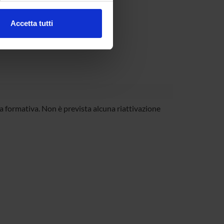
Accetta tutti
l media e per analizzare il
ostri partner che si occupano
azioni che hai fornito loro o
rta formativa. Non è prevista alcuna riattivazione