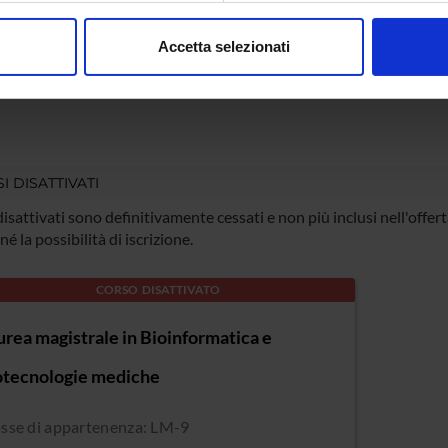
asse di appartenenza: LM-18
consenso in qualsiasi momento dalla Dichiarazione sui cookie.
de: Verona
Accetta selezionati
nalizzare contenuti ed annunci, per fornire funzionalità dei socia
inoltre informazioni sul modo in cui utilizzi il nostro sito con i n
icità e social media, i quali potrebbero combinarle con altre inform
lizzo dei loro servizi.
I DISATTIVATI
 disattivati sono definitivamente cessati e non più inclusi nell'offe
né la possibilità di iscrizione.
CORSO DISATTIVATO
urea magistrale in Bioinformatica e
otecnologie mediche
asse di appartenenza: LM-9