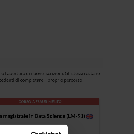
 l'apertura di nuove iscrizioni. Gli stessi restano
ecedenti di completare il proprio percorso
CORSO A ESAURIMENTO
a magistrale in Data Science (LM-91)
 di appartenenza: LM-91