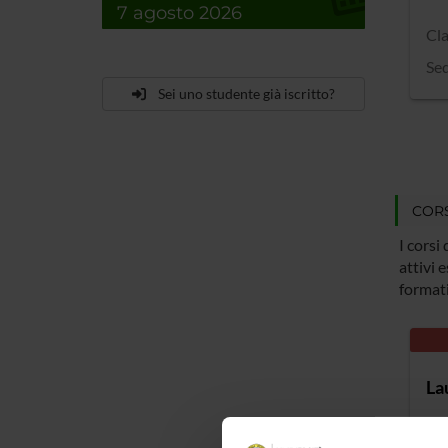
7 agosto 2026
Cla
Sed
Sei uno studente già iscritto?
CORS
I corsi
attivi 
formati
La
[L