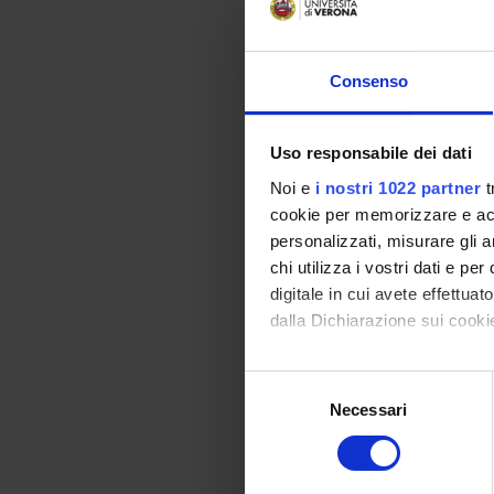
Cl
Se
Consenso
Uso responsabile dei dati
La
Noi e
i nostri 1022 partner
t
in
cookie per memorizzare e acce
personalizzati, misurare gli an
Cl
chi utilizza i vostri dati e pe
digitale in cui avete effettua
Se
dalla Dichiarazione sui cookie
Con il tuo consenso, vorrem
Selezione
La
raccogliere informazi
Necessari
del
Identificare il tuo di
consenso
[L
digitali).
Approfondisci come vengono el