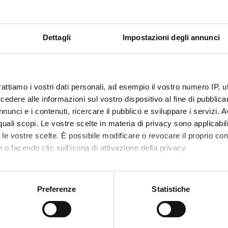
Sede: 
asse di appartenenza: LM-18
de: Verona
Dettagli
Impostazioni degli annunci
CORSO A ESAURIMENTO
urea magistrale in Ingegneria e scienze
Laure
rattiamo i vostri dati personali, ad esempio il vostro numero IP, 
formatiche [LM-18/32]
dere alle informazioni sul vostro dispositivo al fine di pubblica
Classe
nunci e i contenuti, ricercare il pubblico e sviluppare i servizi. A
Sede: 
asse di appartenenza: LM-18 , LM-32
r quali scopi. Le vostre scelte in materia di privacy sono applicabi
to le vostre scelte. È possibile modificare o revocare il proprio 
de: Verona
 o facendo clic sull'icona di attivazione della privacy.
CORSO A ESAURIMENTO
mo anche:
urea magistrale in Medical bioinformatics
oni sulla tua posizione geografica, con un'approssimazione di qu
Preferenze
Statistiche
spositivo, scansionandolo attivamente alla ricerca di caratteristich
M-18]
aborati i tuoi dati personali e imposta le tue preferenze nella
s