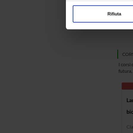
Cl
modificare o ritirare il tuo 
Se
Rifiuta
Utilizziamo i cookie per perso
nostro traffico. Condividiamo 
di analisi dei dati web, pubbl
che hanno raccolto dal tuo uti
CORS
I corsi
futura, 
La
bi
Cl