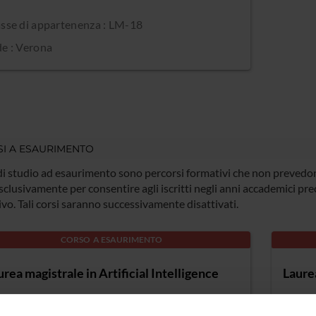
sse di appartenenza : LM-18
e : Verona
I A ESAURIMENTO
 di studio ad esaurimento sono percorsi formativi che non prevedono
esclusivamente per consentire agli iscritti negli anni accademici pr
vo. Tali corsi saranno successivamente disattivati.
CORSO A ESAURIMENTO
urea magistrale in Artificial Intelligence
Laure
M-18]
Classe