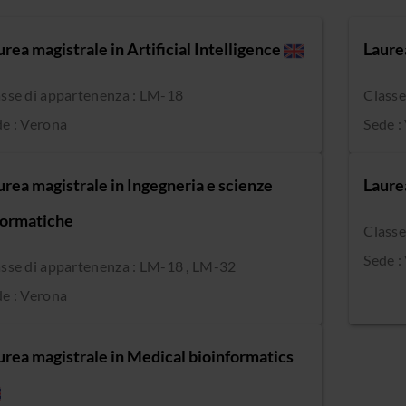
urea magistrale in Artificial Intelligence
Laure
sse di appartenenza : LM-18
Classe
e : Verona
Sede :
urea magistrale in Ingegneria e scienze
Laure
formatiche
Classe
Sede :
sse di appartenenza : LM-18 , LM-32
e : Verona
urea magistrale in Medical bioinformatics