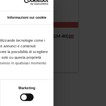
Verona
Informazioni sui cookie
CORSO A ESAURIMENTO
a magistrale in Mathematics [LM-40]
utilizzando tecnologie come i
re annunci e contenuti
 di appartenenza: LM-40
vete la possibilità di scegliere
Verona
li solo su questa proprietà
consenso in qualsiasi momento
alche metro,
Marketing
e specifiche (impronte
ezione dettagli
. Puoi