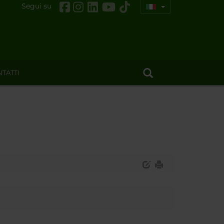
Segui su
TATTI