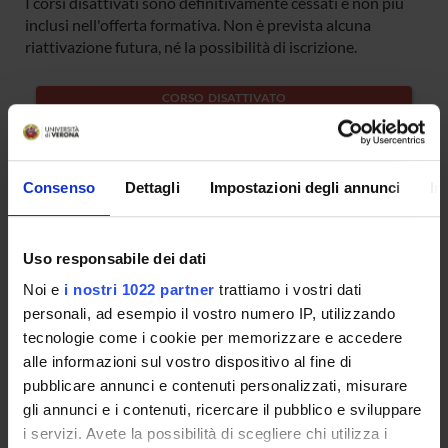
I corsi disattivati sono definitivamente cessati e non più
inclusi nell'offerta formativa. Non è prevista alcuna
riattivazione futura, né la possibilità di iscrizione.
CORSO DISATTIVATO
Master Universitario di I livello in
Technologies for Efficiency in Energy
Consenso
Dettagli
Impostazioni degli annunci
In
Management
Uso responsabile dei dati
Sede: Verona
Noi e
i nostri 1022 partner
trattiamo i vostri dati
personali, ad esempio il vostro numero IP, utilizzando
CORSO DISATTIVATO
tecnologie come i cookie per memorizzare e accedere
alle informazioni sul vostro dispositivo al fine di
Master Universitario in Digital Content
pubblicare annunci e contenuti personalizzati, misurare
Creation (I livello)
gli annunci e i contenuti, ricercare il pubblico e sviluppare
i servizi. Avete la possibilità di scegliere chi utilizza i