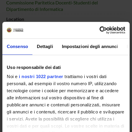
Commissione Paritetica Docenti-Studenti del
Dipartimento di Informatica
Location
VERONA
Main Department
Computer Science
Consenso
Dettagli
Impostazioni degli annunci
In
Macro area
Natural Sciences and Engineering
Uso responsabile dei dati
Noi e
i nostri 1022 partner
trattiamo i vostri dati
personali, ad esempio il vostro numero IP, utilizzando
tecnologie come i cookie per memorizzare e accedere
Overview
alle informazioni sul vostro dispositivo al fine di
Enrolment Policy
pubblicare annunci e contenuti personalizzati, misurare
Courses
gli annunci e i contenuti, ricercare il pubblico e sviluppare
Academic Calendar
i servizi. Avete la possibilità di scegliere chi utilizza i
Lesson timetable
vostri dati e per quali scopi. Le vostre scelte in materia di
Degree Programme