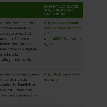
FORMAT (LANGUAGE,
SIZE, PUBLICATION
DATE) OR URL
iziativa Comunale, in cui
https://www.comune.
licazione annuale in
verona.it/nqcontent.cf
 si trova a pag 172.
m?
 Comune e Museo è
a_id=60866&tt=veron
collaborazione prevede
a_agid
ale cartacea e digitale,
sletter e la
 alla giornata della
a predtigiosa iniziativa a
http://kidsuniversityv
er quanto rigarda
erona.it/
 scuole, che FamilyLab,
In quest'ultimo caso, il
e straordinarie anche