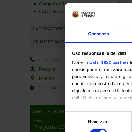
DM - F
Computer Science Museum
ECDL Test Center
LABORATORIES
FdS Ve
Consenso
SPIN OFF AND COMPANIES
Uso responsabile dei dati
Contacts
Noi e
i nostri 1022 partner
t
People
cookie per memorizzare e acce
personalizzati, misurare gli an
MuPIn 
Places
chi utilizza i vostri dati e pe
Calendar
digitale in cui avete effettua
dalla Dichiarazione sui cookie
Museo 
AGENDA DI OGGI
Con il tuo consenso, vorrem
Selezione
raccogliere informazi
ven
Necessari
del
7 agosto 2026
Identificare il tuo di
consenso