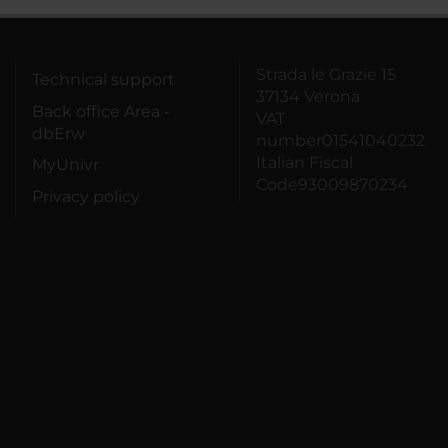
Strada le Grazie 15
Technical support
37134 Verona
Back office Area -
VAT
dbErw
number01541040232
Italian Fiscal
MyUnivr
Code93009870234
Privacy policy