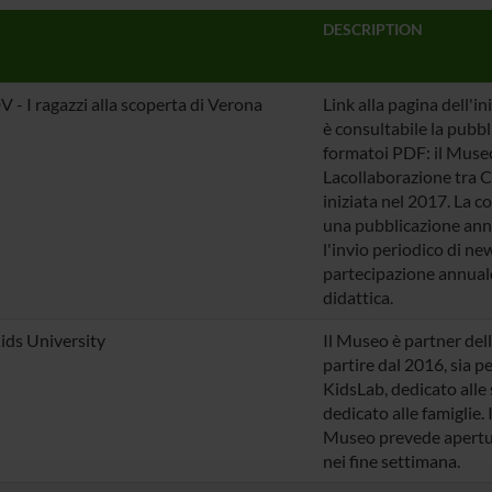
DESCRIPTION
 - I ragazzi alla scoperta di Verona
Link alla pagina dell'in
è consultabile la pubb
formatoi PDF: il Museo
Lacollaborazione tra
iniziata nel 2017. La 
una pubblicazione annu
l'invio periodico di new
partecipazione annuale
didattica.
ids University
Il Museo è partner dell
partire dal 2016, sia p
KidsLab, dedicato alle
dedicato alle famiglie. 
Museo prevede apertur
nei fine settimana.