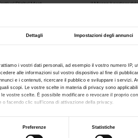
estival Digital Meet
il Museo è partner del 
eventi che coinvolgono 
guidate e contest, e s
l'ocassione assumono i 
rona, Festival della Scienza di Verona
Il Museo collabora con 
Dettagli
Impostazioni degli annunci
(prima edizione) con vi
di ogni ordine e grado 
laboratorio di retrop
Peek&Poke basato su
rattiamo i vostri dati personali, ad esempio il vostro numero IP, 
a tutti.
dere alle informazioni sul vostro dispositivo al fine di pubblica
nunci e i contenuti, ricercare il pubblico e sviluppare i servizi. A
- Museo Piemontese dell'Informatica
Collaborazione col Mu
r quali scopi. Le vostre scelte in materia di privacy sono applicabi
promozione di eventi in
portata nazionale, ch
to le vostre scelte. È possibile modificare o revocare il proprio 
Bit Of History) promo
 o facendo clic sull'icona di attivazione della privacy.
Peek&Poke di Rijeka (Fiume) in Croazia
Collaborazione diretta
mo anche:
Nivolic Tozo.
oni sulla tua posizione geografica, con un'approssimazione di qu
Preferenze
Statistiche
spositivo, scansionandolo attivamente alla ricerca di caratteristich