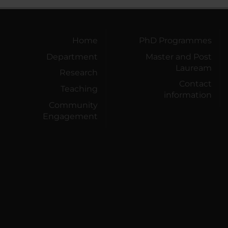
Home
PhD Programmes
Department
Master and Post
Lauream
Research
Contact
Teaching
information
Community
Engagement