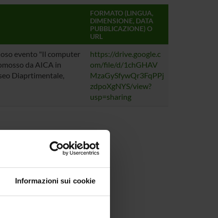
FORMATO (LINGUA,
DIMENSIONE, DATA
PUBBLICAZIONE) O
URL
gioso evento "Il computer
https://drive.google.c
romosso da AICA in
om/file/d/1chGHAV
seo Diaprtimentale,
MzaGySfywQr3FqPPj
zdpoXgNYS/view?
usp=sharing
Informazioni sui cookie