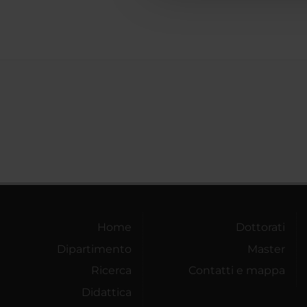
Home
Dottorati
Dipartimento
Master
Ricerca
Contatti e mappa
Didattica