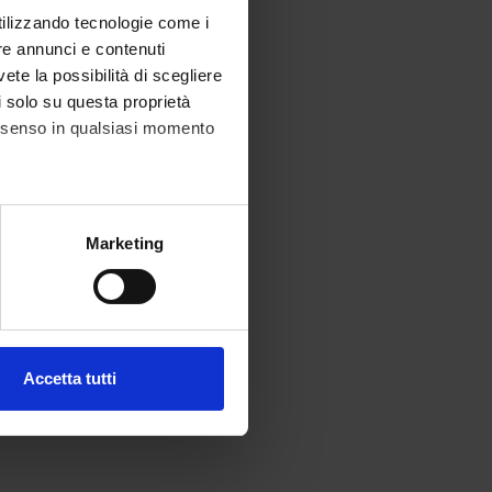
utilizzando tecnologie come i
re annunci e contenuti
vete la possibilità di scegliere
li solo su questa proprietà
consenso in qualsiasi momento
alche metro,
Marketing
e specifiche (impronte
ezione dettagli
. Puoi
Accetta tutti
l media e per analizzare il
ostri partner che si occupano
azioni che hai fornito loro o