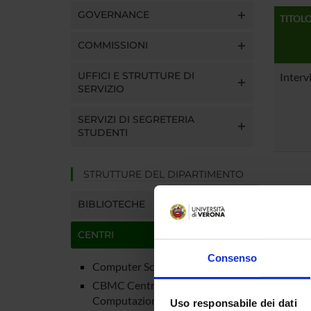
GOVERNANCE
TITOL
COMMISSIONI
UFFICI E STRUTTURE DI
Interv
SERVIZIO
SERVIZI DI SEGRETERIA
STUDENTI
STRUTTURE DEL DIPARTIMENTO
BIBLIOTECHE
CENTRI
Consenso
Computer Science Park
CBMC Centro di BioMedicina
Computazionale
Uso responsabile dei dati