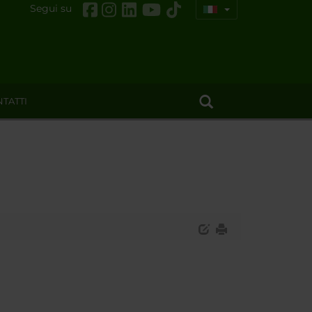
Segui su
TATTI