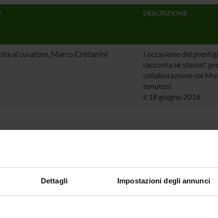
O
DESCRIZIONE
ista al curatore, Marco Cristanini
I occasione del presti
racconta sè stesso", p
collaborazione col Mu
tenutosi
il 18 giugno 2016
Dettagli
Impostazioni degli annunci