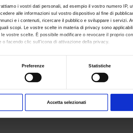
rattiamo i vostri dati personali, ad esempio il vostro numero IP, 
dere alle informazioni sul vostro dispositivo al fine di pubblica
nunci e i contenuti, ricercare il pubblico e sviluppare i servizi. A
r quali scopi. Le vostre scelte in materia di privacy sono applicabi
to le vostre scelte. È possibile modificare o revocare il proprio 
 o facendo clic sull'icona di attivazione della privacy.
mo anche:
oni sulla tua posizione geografica, con un'approssimazione di qu
Preferenze
Statistiche
spositivo, scansionandolo attivamente alla ricerca di caratteristich
aborati i tuoi dati personali e imposta le tue preferenze nella
s
consenso in qualsiasi momento dalla Dichiarazione sui cookie.
Accetta selezionati
nalizzare contenuti ed annunci, per fornire funzionalità dei socia
inoltre informazioni sul modo in cui utilizzi il nostro sito con i n
icità e social media, i quali potrebbero combinarle con altre inform
lizzo dei loro servizi.