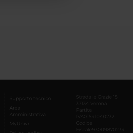
Strada le Grazie 15
Supporto tecnico
37134 Verona
Area
Partita
Amministrativa
IVA01541040232
Codice
MyUnivr
Fiscale93009870234