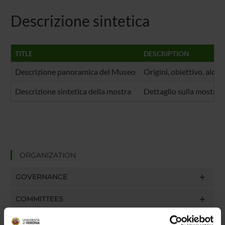
Descrizione sintetica
TITLE
DESCRIPTION
Descrizione panoramica del Museo
Origini, obiettivo, alcuni 
Descrizione sintetica della mostra
Dettaglio sulla mostra co
ORGANIZATION
GOVERNANCE
COMMITTEES
DEPARTMENT ADMINISTRATION OFFICES