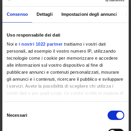
STUDENT ADMINISTRATION OFFICES
Consenso
Dettagli
Impostazioni degli annunci
In
DEPARTMENT FACILITIES
Uso responsabile dei dati
LIBRARIES
Noi e
i nostri 1022 partner
trattiamo i vostri dati
CENTRES
personali, ad esempio il vostro numero IP, utilizzando
tecnologie come i cookie per memorizzare e accedere
Computer Science Park
alle informazioni sul vostro dispositivo al fine di
CBMC Centro di BioMedicina Computazionale
pubblicare annunci e contenuti personalizzati, misurare
gli annunci e i contenuti, ricercare il pubblico e sviluppare
Computer Science Museum
i servizi. Avete la possibilità di scegliere chi utilizza i
ECDL Test Center
vostri dati e per quali scopi. Le vostre scelte in materia di
privacy sono applicabili solo su questa proprietà digitale
LABORATORIES
in cui avete effettuato le vostre scelte. È possibile
Selezione
modificare o revocare il proprio consenso in qualsiasi
Necessari
del
SPIN OFF AND COMPANIES
momento dalla Dichiarazione sui cookie o facendo clic
consenso
sull'icona di attivazione della privacy.