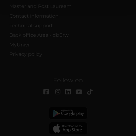
pubblicità e social media, i quali potrebbero combinarle
Master and Post Lauream
con altre informazioni che hai fornito loro o che hanno
Contact information
raccolto dal tuo utilizzo dei loro servizi.
Technical support
Back office Area - dbErw
MyUnivr
Privacy policy
Follow on