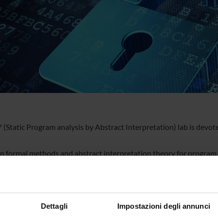
 (Static Program analysis by Abstract Interpretation) lab is devo
n formal methods and abstract interpretation theory for program a
rity analysis of software. We are particularly interested in the app
tion and
ntation of programming languages. The access to the lab is restri
Dettagli
Impostazioni degli annunci