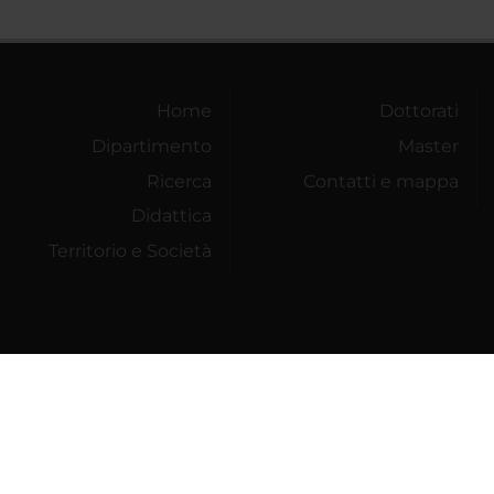
Home
Dottorati
Dipartimento
Master
Ricerca
Contatti e mappa
Didattica
Territorio e Società