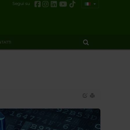
Segui su
TATTI