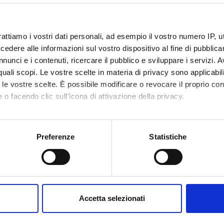
staff of the Department of Computer Science in Verona. The followin
cs and abstract interpretation theory, Semantics based program a
rattiamo i vostri dati personali, ad esempio il vostro numero IP, 
ation,
dere alle informazioni sul vostro dispositivo al fine di pubblica
hecking and program verification, Programming environments, Dom
nunci e i contenuti, ricercare il pubblico e sviluppare i servizi. A
r quali scopi. Le vostre scelte in materia di privacy sono applicabi
to le vostre scelte. È possibile modificare o revocare il proprio 
 o facendo clic sull'icona di attivazione della privacy.
Componenti
Avvisi
Documenti disponibili
gli
4
mo anche:
oni sulla tua posizione geografica, con un'approssimazione di qu
Preferenze
Statistiche
spositivo, scansionandolo attivamente alla ricerca di caratteristich
sabile
Roberto Giacobazzi
Ca' Vignal 2, Piano -2, Stanza S139
aborati i tuoi dati personali e imposta le tue preferenze nella
s
consenso in qualsiasi momento dalla Dichiarazione sui cookie.
Accetta selezionati
nalizzare contenuti ed annunci, per fornire funzionalità dei socia
inoltre informazioni sul modo in cui utilizzi il nostro sito con i n