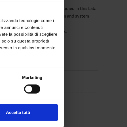
g is a list of topics which are studied in this Lab:
nalysis, Security analysis, Program and system
utilizzando tecnologie come i
re annunci e contenuti
ain specific languages and tools.
vete la possibilità di scegliere
li solo su questa proprietà
consenso in qualsiasi momento
alche metro,
Marketing
e specifiche (impronte
ezione dettagli
. Puoi
Accetta tutti
l media e per analizzare il
ostri partner che si occupano