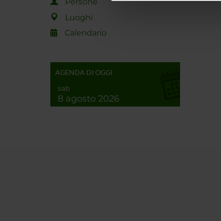
Persone
di analisi dei dati web, pubbl
Luoghi
che hanno raccolto dal tuo uti
Calendario
AGENDA DI OGGI
sab
8 agosto 2026