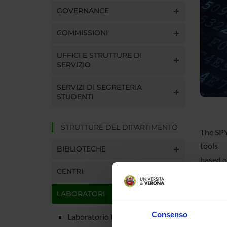
GOVERNANCE
COMMISSIONI
UFFICI E STRUTTURE DI
SERVIZIO
SERVIZI DI SEGRETERIA
STUDENTI
STRUTTURE DEL DIPARTIMENTO
The SPY
tools
BIBLIOTECHE
based o
CENTRI
testing,
and secu
LABORATORI
compila
impleme
Consenso
Laboratorio INFOMICS