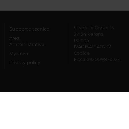
Strada le Grazie 15
Supporto tecnico
37134 Verona
Area
Partita
Amministrativa
IVA01541040232
Codice
MyUnivr
Fiscale93009870234
Privacy policy