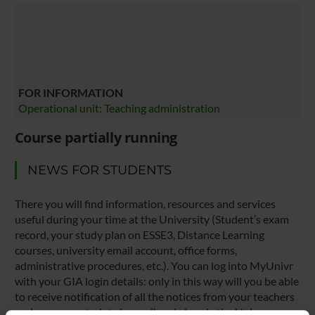
FOR INFORMATION
Operational unit: Teaching administration
Course partially running
NEWS FOR STUDENTS
There you will find information, resources and services
useful during your time at the University (Student’s exam
record, your study plan on ESSE3, Distance Learning
courses, university email account, office forms,
administrative procedures, etc.). You can log into MyUnivr
with your GIA login details: only in this way will you be able
to receive notification of all the notices from your teachers
and your secretariat via email and also via the Univr app.