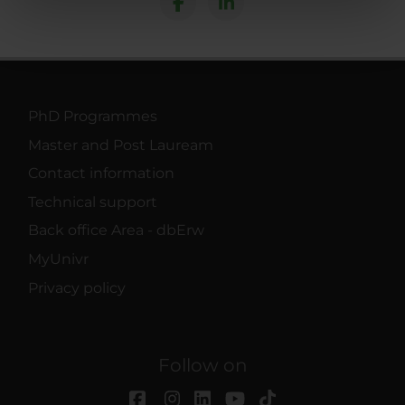
nostri partner che si occupano di analisi dei dati web,
pubblicità e social media, i quali potrebbero combinarle
con altre informazioni che hai fornito loro o che hanno
raccolto dal tuo utilizzo dei loro servizi.
PhD Programmes
Master and Post Lauream
Contact information
Technical support
Back office Area - dbErw
MyUnivr
Privacy policy
Follow on