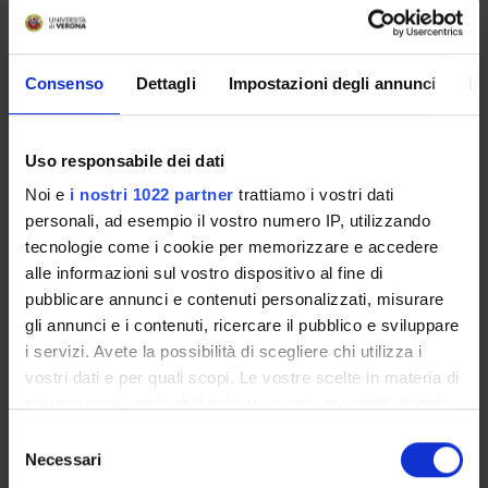
MYUNIVR
Consenso
Dettagli
Impostazioni degli annunci
In
Courses
Uso responsabile dei dati
Academic Calendar
Noi e
i nostri 1022 partner
trattiamo i vostri dati
Didactic plan and student's guide
personali, ad esempio il vostro numero IP, utilizzando
Lesson timetable
tecnologie come i cookie per memorizzare e accedere
Exam calendar
alle informazioni sul vostro dispositivo al fine di
Notices
pubblicare annunci e contenuti personalizzati, misurare
Thesis and internship proposals
gli annunci e i contenuti, ricercare il pubblico e sviluppare
Governing bodies
i servizi. Avete la possibilità di scegliere chi utilizza i
Faculty staff
vostri dati e per quali scopi. Le vostre scelte in materia di
privacy sono applicabili solo su questa proprietà digitale
Documents
in cui avete effettuato le vostre scelte. È possibile
Selezione
modificare o revocare il proprio consenso in qualsiasi
Necessari
del
STUDYING
momento dalla Dichiarazione sui cookie o facendo clic