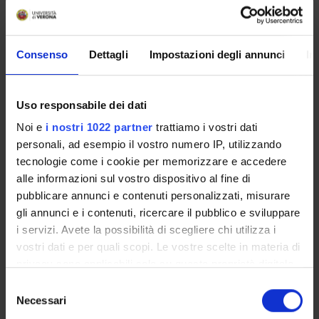
MYUNIVR
Consenso
Dettagli
Impostazioni degli annunci
In
Courses
Uso responsabile dei dati
Academic Calendar
Noi e
i nostri 1022 partner
trattiamo i vostri dati
Didactic plan and student's guide
personali, ad esempio il vostro numero IP, utilizzando
Lesson timetable
tecnologie come i cookie per memorizzare e accedere
Exam calendar
alle informazioni sul vostro dispositivo al fine di
Notices
pubblicare annunci e contenuti personalizzati, misurare
Thesis and internship proposals
gli annunci e i contenuti, ricercare il pubblico e sviluppare
Governing bodies
i servizi. Avete la possibilità di scegliere chi utilizza i
Faculty staff
vostri dati e per quali scopi. Le vostre scelte in materia di
privacy sono applicabili solo su questa proprietà digitale
Documents
in cui avete effettuato le vostre scelte. È possibile
Selezione
modificare o revocare il proprio consenso in qualsiasi
Necessari
del
STUDYING
momento dalla Dichiarazione sui cookie o facendo clic