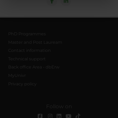
nostri partner che si occupano di analisi dei dati web,
pubblicità e social media, i quali potrebbero combinarle
con altre informazioni che hai fornito loro o che hanno
raccolto dal tuo utilizzo dei loro servizi.
PhD Programmes
Master and Post Lauream
Contact information
Technical support
Back office Area - dbErw
MyUnivr
Privacy policy
Follow on