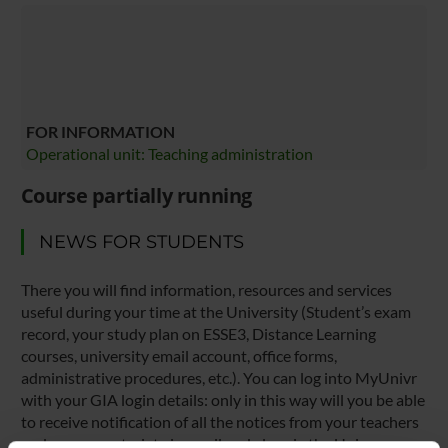
FOR INFORMATION
Operational unit: Teaching administration
Course partially running
NEWS FOR STUDENTS
There you will find information, resources and services
useful during your time at the University (Student’s exam
record, your study plan on ESSE3, Distance Learning
courses, university email account, office forms,
administrative procedures, etc.). You can log into MyUnivr
with your GIA login details: only in this way will you be able
to receive notification of all the notices from your teachers
and your secretariat via email and also via the Univr app.