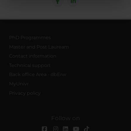
nostri partner che si occupano di analisi dei dati web,
pubblicità e social media, i quali potrebbero combinarle
con altre informazioni che hai fornito loro o che hanno
raccolto dal tuo utilizzo dei loro servizi.
PhD Programmes
Master and Post Lauream
Contact information
Technical support
Back office Area - dbErw
MyUnivr
Privacy policy
Follow on