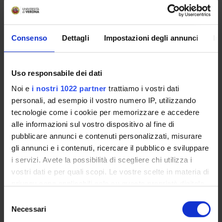
MYUNIVR
Consenso
Dettagli
Impostazioni degli annunci
In
Courses
Uso responsabile dei dati
Academic Calendar
Noi e
i nostri 1022 partner
trattiamo i vostri dati
Didactic plan and student's guide
personali, ad esempio il vostro numero IP, utilizzando
Lesson timetable
tecnologie come i cookie per memorizzare e accedere
Exam calendar
alle informazioni sul vostro dispositivo al fine di
Notices
pubblicare annunci e contenuti personalizzati, misurare
Thesis and internship proposals
gli annunci e i contenuti, ricercare il pubblico e sviluppare
Governing bodies
i servizi. Avete la possibilità di scegliere chi utilizza i
Faculty staff
vostri dati e per quali scopi. Le vostre scelte in materia di
privacy sono applicabili solo su questa proprietà digitale
Documents
in cui avete effettuato le vostre scelte. È possibile
Selezione
modificare o revocare il proprio consenso in qualsiasi
Necessari
del
STUDYING
momento dalla Dichiarazione sui cookie o facendo clic