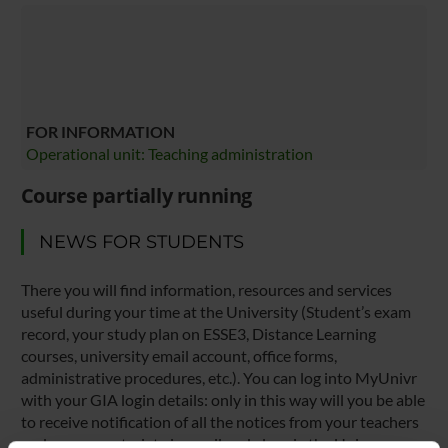
FOR INFORMATION
Operational unit: Teaching administration
Course partially running
NEWS FOR STUDENTS
There you will find information, resources and services
useful during your time at the University (Student’s exam
record, your study plan on ESSE3, Distance Learning
courses, university email account, office forms,
administrative procedures, etc.). You can log into MyUnivr
with your GIA login details: only in this way will you be able
to receive notification of all the notices from your teachers
and your secretariat via email and also via the Univr app.