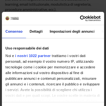
learning, email istituzionale, modulistica di segreteria,
procedure amministrative, ecc.).
Entra in MyUnivr con le tue credenziali GIA: solo così
potrai ricevere notifica di tutti gli avvisi dei tuoi docenti e
della tua segreteria via mail e anche tramite l'app Univr.
Consenso
Dettagli
Impostazioni degli annunci
In
MYUNIVR
Uso responsabile dei dati
Noi e
i nostri 1022 partner
trattiamo i vostri dati
Insegnamenti
personali, ad esempio il vostro numero IP, utilizzando
Calendario didattico
tecnologie come i cookie per memorizzare e accedere
Piani didattici e Guide dello studente
alle informazioni sul vostro dispositivo al fine di
Orario lezioni
pubblicare annunci e contenuti personalizzati, misurare
Calendario esami
gli annunci e i contenuti, ricercare il pubblico e sviluppare
Bacheca avvisi
i servizi. Avete la possibilità di scegliere chi utilizza i
vostri dati e per quali scopi. Le vostre scelte in materia di
Proposte tesi e stage
privacy sono applicabili solo su questa proprietà digitale
Organi collegiali e di governo