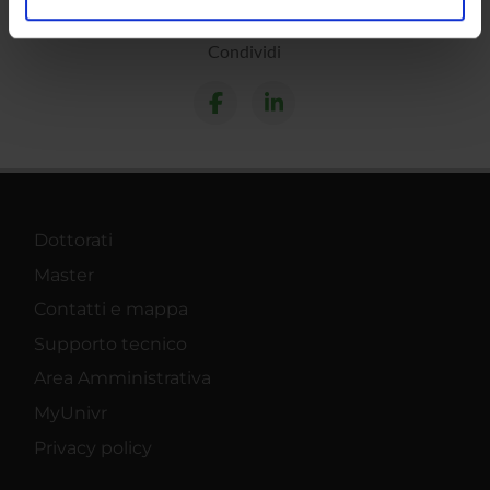
analizzare il nostro traffico. Condividiamo inoltre
informazioni sul modo in cui utilizzi il nostro sito con i
Condividi
nostri partner che si occupano di analisi dei dati web,
pubblicità e social media, i quali potrebbero combinarle
con altre informazioni che hai fornito loro o che hanno
raccolto dal tuo utilizzo dei loro servizi.
Dottorati
Master
Contatti e mappa
Supporto tecnico
Area Amministrativa
MyUnivr
Privacy policy