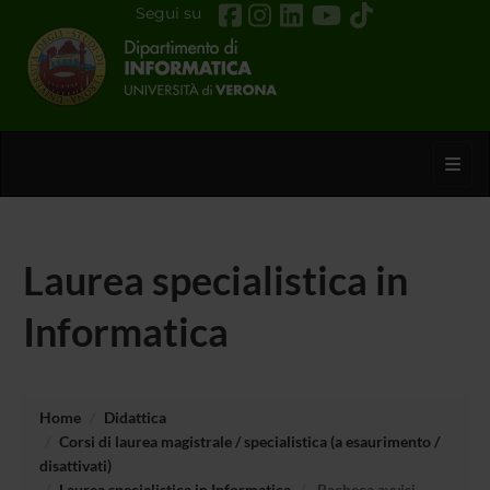
Segui su
Toggl
Laurea specialistica in
Informatica
Home
Didattica
Corsi di laurea magistrale / specialistica (a esaurimento /
disattivati)
Laurea specialistica in Informatica
Bacheca avvisi