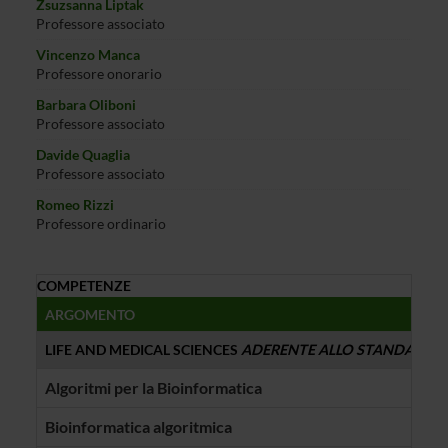
Zsuzsanna Liptak
Professore associato
Vincenzo Manca
Professore onorario
Barbara Oliboni
Professore associato
Davide Quaglia
Professore associato
Romeo Rizzi
Professore ordinario
COMPETENZE
ARGOMENTO
PER
LIFE AND MEDICAL SCIENCES
ADERENTE ALLO STANDARD
Algoritmi per la Bioinformatica
Ferd
Bioinformatica algoritmica
Zsuz