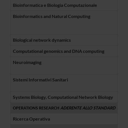
Bioinformatica e Biologia Computazionale
Manu
Bioinformatics and Natural Computing
Giudi
Rosa
Vinc
Biological network dynamics
Giudi
Computational genomics and DNA computing
Giudi
Neuroimaging
Umbe
Ales
Sistemi Informativi Sanitari
Carl
Barb
Systems Biology, Computational Network Biology
Rosa
OPERATIONS RESEARCH
ADERENTE ALLO STANDARD
ACM 
Ricerca Operativa
Rome