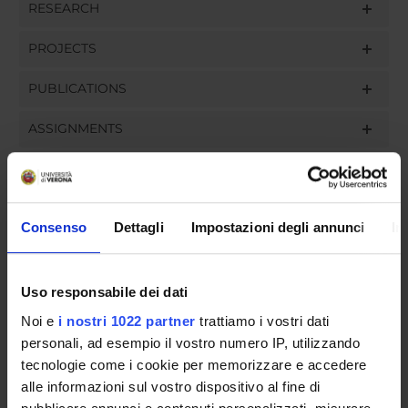
RESEARCH
PROJECTS
PUBLICATIONS
ASSIGNMENTS
Consenso
Dettagli
Impostazioni degli annunci
In
ORGANIZATION
GOVERNANCE
Uso responsabile dei dati
COMMITTEES
Noi e
i nostri 1022 partner
trattiamo i vostri dati
personali, ad esempio il vostro numero IP, utilizzando
DEPARTMENT ADMINISTRATION OFFICES
tecnologie come i cookie per memorizzare e accedere
alle informazioni sul vostro dispositivo al fine di
STUDENT ADMINISTRATION OFFICES