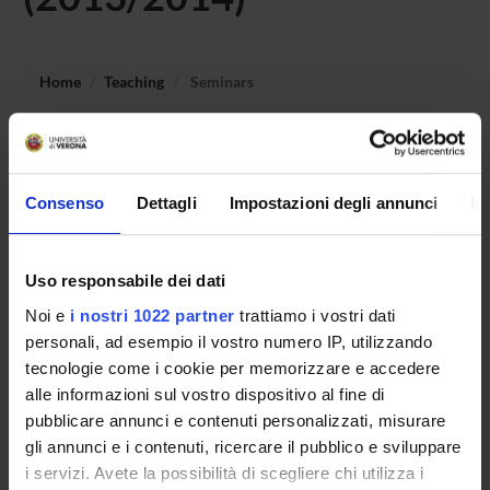
Home
Teaching
Seminars
No recent seminar found relating to teaching Didattica
generale e didattica speciale.
Consenso
Dettagli
Impostazioni degli annunci
In
STUDYING
Uso responsabile dei dati
Noi e
i nostri 1022 partner
trattiamo i vostri dati
COURSES
personali, ad esempio il vostro numero IP, utilizzando
PHD PROGRAMMES AND POSTGRADUATE
tecnologie come i cookie per memorizzare e accedere
TRAINING
alle informazioni sul vostro dispositivo al fine di
pubblicare annunci e contenuti personalizzati, misurare
Contacts
gli annunci e i contenuti, ricercare il pubblico e sviluppare
i servizi. Avete la possibilità di scegliere chi utilizza i
People