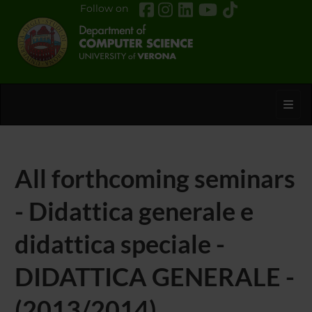
Follow on
Toggl
All forthcoming seminars
- Didattica generale e
didattica speciale -
DIDATTICA GENERALE -
(2013/2014)