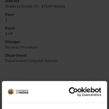
Address
Strada Le Grazie, 15 - 37134 Verona
Floor
1
Room
1.69
Manager
Riccardo Muradore
Department
Department Computer Science
PLACES OF INTEREST