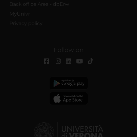
attivamente alla ricerca di
Back office Area - dbErw
caratteristiche specifiche
MyUnivr
Privacy policy
(impronte digitali).
Approfondisci come vengono
elaborati i tuoi dati personali e
Follow on
imposta le tue preferenze nella
sezione dettagli
. Puoi modificare
o ritirare il tuo consenso in
qualsiasi momento dalla
Dichiarazione sui cookie.
Utilizziamo i cookie per