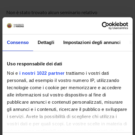
Non è stato trovato alcun seminario relativo
all'insegnamento Analisi matematica II.
Consenso
Dettagli
Impostazioni degli annunci
In
OFFERTA FORMATIVA
CORSI DI STUDIO
Uso responsabile dei dati
DOTTORATI, MASTER E FORMAZIONE SUPERIORE
Noi e
i nostri 1022 partner
trattiamo i vostri dati
personali, ad esempio il vostro numero IP, utilizzando
Contatti
tecnologie come i cookie per memorizzare e accedere
alle informazioni sul vostro dispositivo al fine di
Persone
pubblicare annunci e contenuti personalizzati, misurare
Luoghi
gli annunci e i contenuti, ricercare il pubblico e sviluppare
Calendario
i servizi. Avete la possibilità di scegliere chi utilizza i
vostri dati e per quali scopi. Le vostre scelte in materia di
privacy sono applicabili solo su questa proprietà digitale