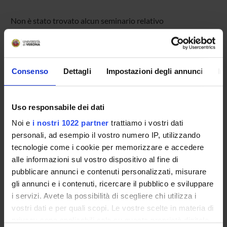
Non è stato trovato alcun seminario relativo
all'insegnamento AI and finance.
Consenso
Dettagli
Impostazioni degli annunci
In
OFFERTA FORMATIVA
CORSI DI STUDIO
Uso responsabile dei dati
DOTTORATI, MASTER E FORMAZIONE SUPERIORE
Noi e
i nostri 1022 partner
trattiamo i vostri dati
personali, ad esempio il vostro numero IP, utilizzando
Contatti
tecnologie come i cookie per memorizzare e accedere
alle informazioni sul vostro dispositivo al fine di
Persone
pubblicare annunci e contenuti personalizzati, misurare
Luoghi
gli annunci e i contenuti, ricercare il pubblico e sviluppare
Calendario
i servizi. Avete la possibilità di scegliere chi utilizza i
vostri dati e per quali scopi. Le vostre scelte in materia di
privacy sono applicabili solo su questa proprietà digitale