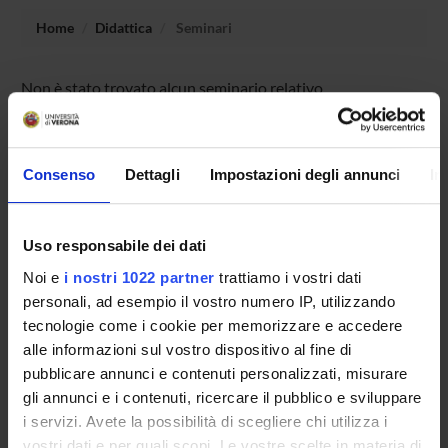
Home
Didattica
Seminari
Non è stato trovato alcun seminario relativo
all'insegnamento Statistical methods for business
intelligence.
Consenso
Dettagli
Impostazioni degli annunci
In
OFFERTA FORMATIVA
Uso responsabile dei dati
CORSI DI STUDIO
Noi e
i nostri 1022 partner
trattiamo i vostri dati
personali, ad esempio il vostro numero IP, utilizzando
DOTTORATI, MASTER E FORMAZIONE SUPERIORE
tecnologie come i cookie per memorizzare e accedere
alle informazioni sul vostro dispositivo al fine di
Contatti
pubblicare annunci e contenuti personalizzati, misurare
Persone
gli annunci e i contenuti, ricercare il pubblico e sviluppare
i servizi. Avete la possibilità di scegliere chi utilizza i
Luoghi
vostri dati e per quali scopi. Le vostre scelte in materia di