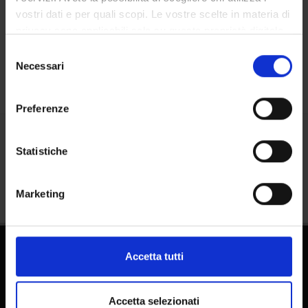
vostri dati e per quali scopi. Le vostre scelte in materia di
Luoghi
privacy sono applicabili solo su questa proprietà digitale
Calendario
in cui avete effettuato le vostre scelte. È possibile
Selezione
modificare o revocare il proprio consenso in qualsiasi
Necessari
del
momento dalla Dichiarazione sui cookie o facendo clic
consenso
sull'icona di attivazione della privacy.
Preferenze
Con il tuo consenso, vorremmo anche:
Condividi
raccogliere informazioni sulla tua posizione
Statistiche
geografica, con un'approssimazione di qualche
metro,
Marketing
Identificare il tuo dispositivo, scansionandolo
attivamente alla ricerca di caratteristiche specifiche
(impronte digitali).
Approfondisci come vengono elaborati i tuoi dati personali
Accetta tutti
e imposta le tue preferenze nella
sezione dettagli
. Puoi
Dottorati
modificare o ritirare il tuo consenso in qualsiasi momento
Master
dalla Dichiarazione sui cookie.
Accetta selezionati