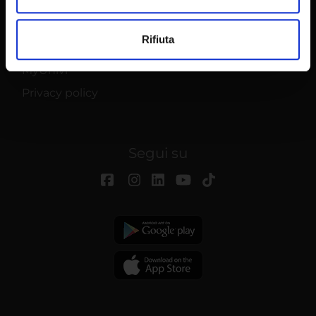
Contatti e mappa
Supporto tecnico
Utilizziamo i cookie per personalizzare contenuti ed
Rifiuta
annunci, per fornire funzionalità dei social media e per
Area Amministrativa
analizzare il nostro traffico. Condividiamo inoltre
MyUnivr
informazioni sul modo in cui utilizzi il nostro sito con i
Privacy policy
nostri partner che si occupano di analisi dei dati web,
pubblicità e social media, i quali potrebbero combinarle
con altre informazioni che hai fornito loro o che hanno
raccolto dal tuo utilizzo dei loro servizi.
Segui su