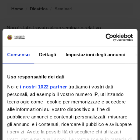
Home
Didattica
Seminari
Non è stato trovato alcun seminario relativo
all'insegnamento Programmazione II e ingegneria del
software.
Consenso
Dettagli
Impostazioni degli annunci
In
OFFERTA FORMATIVA
Uso responsabile dei dati
CORSI DI STUDIO
Noi e
i nostri 1022 partner
trattiamo i vostri dati
personali, ad esempio il vostro numero IP, utilizzando
DOTTORATI, MASTER E FORMAZIONE SUPERIORE
tecnologie come i cookie per memorizzare e accedere
alle informazioni sul vostro dispositivo al fine di
Contatti
pubblicare annunci e contenuti personalizzati, misurare
Persone
gli annunci e i contenuti, ricercare il pubblico e sviluppare
i servizi. Avete la possibilità di scegliere chi utilizza i
Luoghi
vostri dati e per quali scopi. Le vostre scelte in materia di