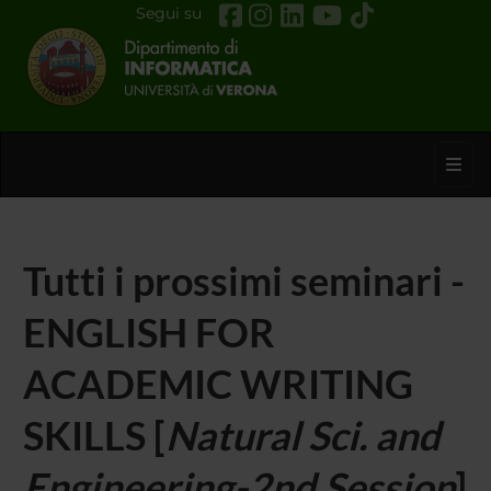
Segui su
Toggl
Tutti i prossimi seminari -
ENGLISH FOR
ACADEMIC WRITING
SKILLS [
Natural Sci. and
Engineering-2nd Session
]