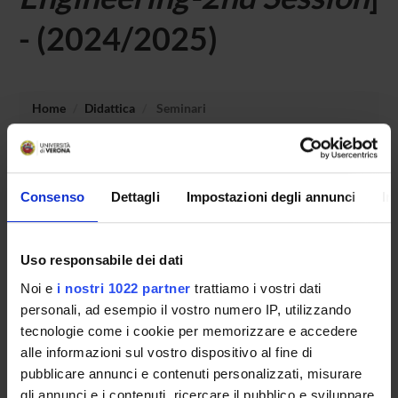
- (2024/2025)
Home
Didattica
Seminari
Non è stato trovato alcun seminario relativo
all'insegnamento ENGLISH FOR ACADEMIC WRITING
Consenso
Dettagli
Impostazioni degli annunci
In
SKILLS.
Uso responsabile dei dati
OFFERTA FORMATIVA
Noi e
i nostri 1022 partner
trattiamo i vostri dati
personali, ad esempio il vostro numero IP, utilizzando
CORSI DI STUDIO
tecnologie come i cookie per memorizzare e accedere
alle informazioni sul vostro dispositivo al fine di
DOTTORATI, MASTER E FORMAZIONE SUPERIORE
pubblicare annunci e contenuti personalizzati, misurare
gli annunci e i contenuti, ricercare il pubblico e sviluppare