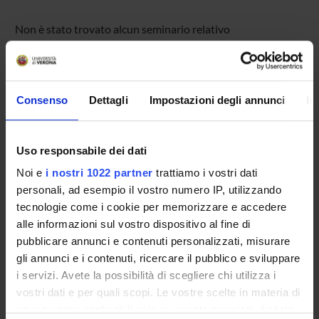
Non è stato trovato alcun seminario relativo
all'insegnamento Ingegneria proteica.
Consenso
Dettagli
Impostazioni degli annunci
In
OFFERTA FORMATIVA
CORSI DI STUDIO
Uso responsabile dei dati
DOTTORATI, MASTER E FORMAZIONE SUPERIORE
Noi e
i nostri 1022 partner
trattiamo i vostri dati
personali, ad esempio il vostro numero IP, utilizzando
Contatti
tecnologie come i cookie per memorizzare e accedere
alle informazioni sul vostro dispositivo al fine di
Persone
pubblicare annunci e contenuti personalizzati, misurare
Luoghi
gli annunci e i contenuti, ricercare il pubblico e sviluppare
Calendario
i servizi. Avete la possibilità di scegliere chi utilizza i
vostri dati e per quali scopi. Le vostre scelte in materia di
privacy sono applicabili solo su questa proprietà digitale