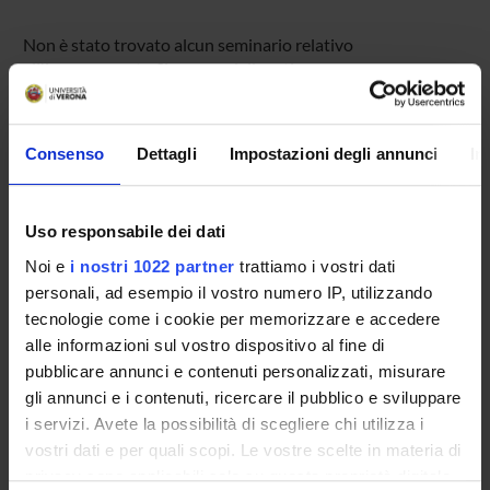
Non è stato trovato alcun seminario relativo
all'insegnamento Sicurezza delle reti.
Consenso
Dettagli
Impostazioni degli annunci
In
OFFERTA FORMATIVA
CORSI DI STUDIO
Uso responsabile dei dati
DOTTORATI, MASTER E FORMAZIONE SUPERIORE
Noi e
i nostri 1022 partner
trattiamo i vostri dati
personali, ad esempio il vostro numero IP, utilizzando
Contatti
tecnologie come i cookie per memorizzare e accedere
alle informazioni sul vostro dispositivo al fine di
Persone
pubblicare annunci e contenuti personalizzati, misurare
Luoghi
gli annunci e i contenuti, ricercare il pubblico e sviluppare
Calendario
i servizi. Avete la possibilità di scegliere chi utilizza i
vostri dati e per quali scopi. Le vostre scelte in materia di
privacy sono applicabili solo su questa proprietà digitale