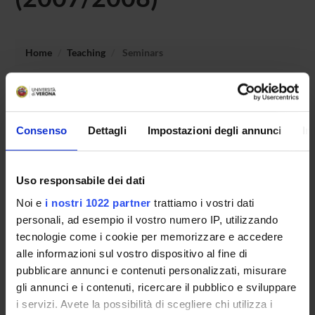
Home
Teaching
Seminars
No recent seminar found relating to teaching Human-
computer Interaction Complements.
Consenso
Dettagli
Impostazioni degli annunci
In
STUDYING
Uso responsabile dei dati
Noi e
i nostri 1022 partner
trattiamo i vostri dati
COURSES
personali, ad esempio il vostro numero IP, utilizzando
PHD PROGRAMMES AND POSTGRADUATE
tecnologie come i cookie per memorizzare e accedere
TRAINING
alle informazioni sul vostro dispositivo al fine di
pubblicare annunci e contenuti personalizzati, misurare
Contacts
gli annunci e i contenuti, ricercare il pubblico e sviluppare
i servizi. Avete la possibilità di scegliere chi utilizza i
People