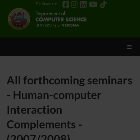
Follow on
Toggl
All forthcoming seminars
- Human-computer
Interaction
Complements -
(2007/2008)