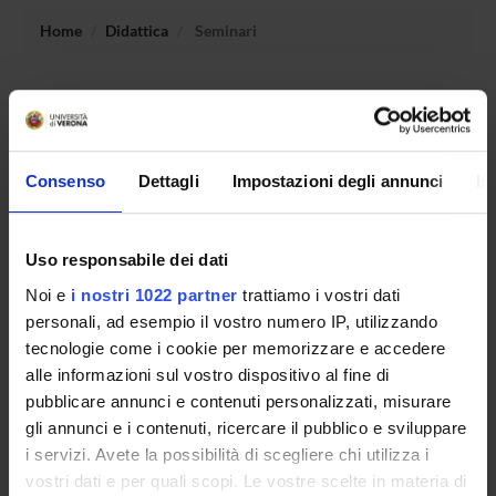
Home
Didattica
Seminari
Non è stato trovato alcun seminario relativo
all'insegnamento Analisi e verifica automatica di sistemi.
Consenso
Dettagli
Impostazioni degli annunci
In
OFFERTA FORMATIVA
Uso responsabile dei dati
CORSI DI STUDIO
Noi e
i nostri 1022 partner
trattiamo i vostri dati
DOTTORATI, MASTER E FORMAZIONE SUPERIORE
personali, ad esempio il vostro numero IP, utilizzando
tecnologie come i cookie per memorizzare e accedere
Contatti
alle informazioni sul vostro dispositivo al fine di
pubblicare annunci e contenuti personalizzati, misurare
Persone
gli annunci e i contenuti, ricercare il pubblico e sviluppare
Luoghi
i servizi. Avete la possibilità di scegliere chi utilizza i
Calendario
vostri dati e per quali scopi. Le vostre scelte in materia di