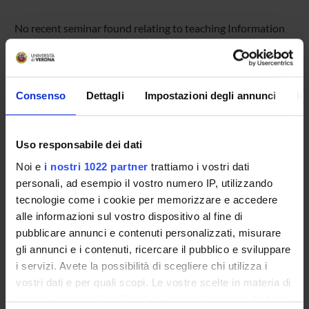
No recent seminar found relating to teaching Information
Theory.
Consenso
Dettagli
Impostazioni degli annunci
In
STUDYING
COURSES
Uso responsabile dei dati
PHD PROGRAMMES AND POSTGRADUATE
Noi e
i nostri 1022 partner
trattiamo i vostri dati
TRAINING
personali, ad esempio il vostro numero IP, utilizzando
tecnologie come i cookie per memorizzare e accedere
Contacts
alle informazioni sul vostro dispositivo al fine di
pubblicare annunci e contenuti personalizzati, misurare
People
gli annunci e i contenuti, ricercare il pubblico e sviluppare
Places
i servizi. Avete la possibilità di scegliere chi utilizza i
Calendar
vostri dati e per quali scopi. Le vostre scelte in materia di
privacy sono applicabili solo su questa proprietà digitale