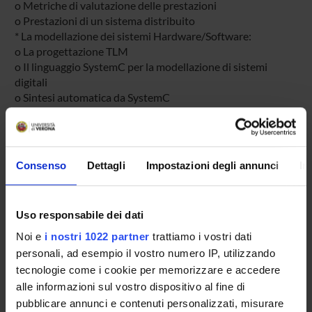
o Metriche di valutazione delle prestazioni
o Prestazioni di un sistema distribuito
* La modellazione dei sistemi Hardware/Software:
o La progettazione TLM
o Il linguaggio SystemC per la modellazione di sistemi
digitali
o Sintesi automatica da SystemC
o Sintesi automatica di Middleware
o La modellazione di una rete con NS2
o La modellazione dei sistemi real-time
* Valutazione delle prestazioni dei sistemi digitali:
Consenso
Dettagli
Impostazioni degli annunci
In
o Prestazioni di una rete
o Prestazioni di un sistema hardware/software
o Prestazioni di un sistema real-time
Uso responsabile dei dati
* Esperienze industriali:
o La piattaforma embedded Angel
Noi e
i nostri 1022 partner
trattiamo i vostri dati
personali, ad esempio il vostro numero IP, utilizzando
tecnologie come i cookie per memorizzare e accedere
Modulo: Laboratorio
alle informazioni sul vostro dispositivo al fine di
-------
pubblicare annunci e contenuti personalizzati, misurare
o Modellazione/simulazione in SystemC