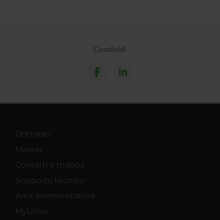
Condividi
Dottorati
Master
Contatti e mappa
Supporto tecnico
Area Amministrativa
MyUnivr