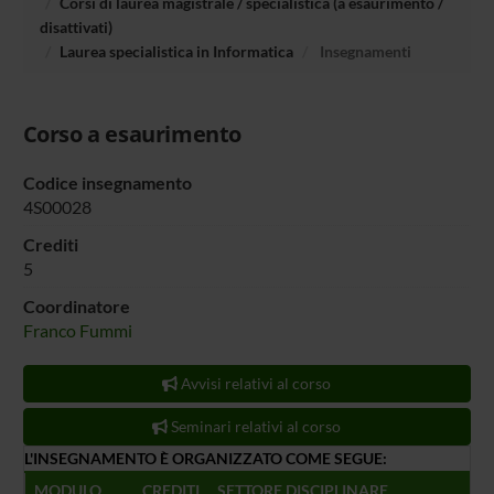
Corsi di laurea magistrale / specialistica (a esaurimento /
disattivati)
Laurea specialistica in Informatica
Insegnamenti
Corso a esaurimento
Codice insegnamento
4S00028
Crediti
5
Coordinatore
Franco Fummi
Avvisi relativi al corso
Seminari relativi al corso
L'INSEGNAMENTO È ORGANIZZATO COME SEGUE:
MODULO
CREDITI
SETTORE DISCIPLINARE