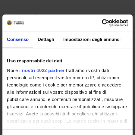
Consenso
Dettagli
Impostazioni degli annunci
In
Uso responsabile dei dati
Noi e
i nostri 1022 partner
trattiamo i vostri dati
personali, ad esempio il vostro numero IP, utilizzando
Contatti
tecnologie come i cookie per memorizzare e accedere
Persone
alle informazioni sul vostro dispositivo al fine di
pubblicare annunci e contenuti personalizzati, misurare
Luoghi
gli annunci e i contenuti, ricercare il pubblico e sviluppare
Calendario
i servizi. Avete la possibilità di scegliere chi utilizza i
vostri dati e per quali scopi. Le vostre scelte in materia di
privacy sono applicabili solo su questa proprietà digitale