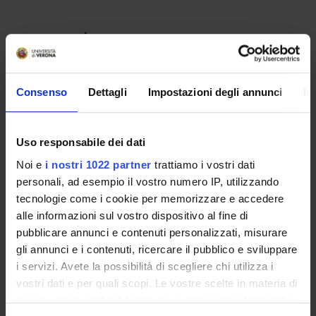
Consenso
Dettagli
Impostazioni degli annunci
In
Uso responsabile dei dati
Noi e
i nostri 1022 partner
trattiamo i vostri dati
personali, ad esempio il vostro numero IP, utilizzando
Contatti
tecnologie come i cookie per memorizzare e accedere
Persone
alle informazioni sul vostro dispositivo al fine di
pubblicare annunci e contenuti personalizzati, misurare
Luoghi
gli annunci e i contenuti, ricercare il pubblico e sviluppare
Calendario
i servizi. Avete la possibilità di scegliere chi utilizza i
vostri dati e per quali scopi. Le vostre scelte in materia di
privacy sono applicabili solo su questa proprietà digitale