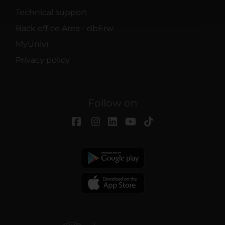
pubblicità e social media, i quali potrebbero combinarle
Technical support
con altre informazioni che hai fornito loro o che hanno
raccolto dal tuo utilizzo dei loro servizi.
Back office Area - dbErw
MyUnivr
Privacy policy
Follow on