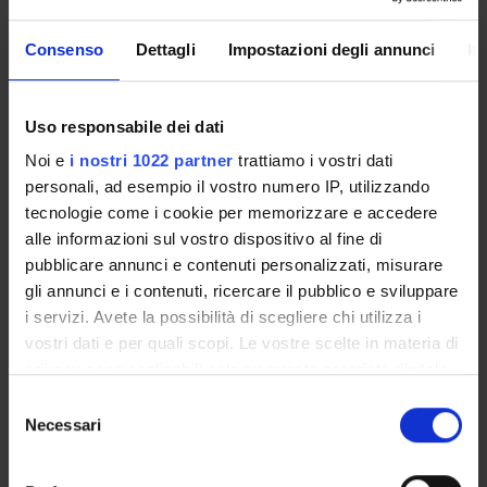
Department office
Consenso
Dettagli
Impostazioni degli annunci
In
IT support for Science and Engineering Area
Uso responsabile dei dati
STUDENT ADMINISTRATION OFFICES
Noi e
i nostri 1022 partner
trattiamo i vostri dati
DEPARTMENT FACILITIES
personali, ad esempio il vostro numero IP, utilizzando
tecnologie come i cookie per memorizzare e accedere
LIBRARIES
alle informazioni sul vostro dispositivo al fine di
pubblicare annunci e contenuti personalizzati, misurare
CENTRES
gli annunci e i contenuti, ricercare il pubblico e sviluppare
i servizi. Avete la possibilità di scegliere chi utilizza i
LABORATORIES
vostri dati e per quali scopi. Le vostre scelte in materia di
privacy sono applicabili solo su questa proprietà digitale
SPIN OFF AND COMPANIES
in cui avete effettuato le vostre scelte. È possibile
Selezione
modificare o revocare il proprio consenso in qualsiasi
Necessari
Contacts
del
momento dalla Dichiarazione sui cookie o facendo clic
consenso
People
sull'icona di attivazione della privacy.