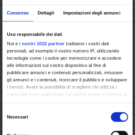
MYUNIVR
Consenso
Dettagli
Impostazioni degli annunci
In
Courses
Uso responsabile dei dati
Academic Calendar
Noi e
i nostri 1022 partner
trattiamo i vostri dati
Didactic plan and student's guide
personali, ad esempio il vostro numero IP, utilizzando
Exam calendar
tecnologie come i cookie per memorizzare e accedere
Governing bodies
alle informazioni sul vostro dispositivo al fine di
Notices
pubblicare annunci e contenuti personalizzati, misurare
Scholarships and Grants
gli annunci e i contenuti, ricercare il pubblico e sviluppare
Housing service
i servizi. Avete la possibilità di scegliere chi utilizza i
Documents
vostri dati e per quali scopi. Le vostre scelte in materia di
privacy sono applicabili solo su questa proprietà digitale
in cui avete effettuato le vostre scelte. È possibile
Selezione
STUDYING
modificare o revocare il proprio consenso in qualsiasi
Necessari
del
momento dalla Dichiarazione sui cookie o facendo clic
COURSES
consenso
sull'icona di attivazione della privacy.