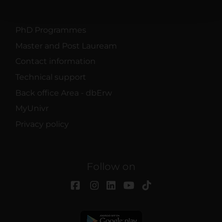
pubblicità e social media, i quali potrebbero combinarle
con altre informazioni che hai fornito loro o che hanno
raccolto dal tuo utilizzo dei loro servizi.
PhD Programmes
Master and Post Lauream
Contact information
Technical support
Back office Area - dbErw
MyUnivr
Privacy policy
Follow on