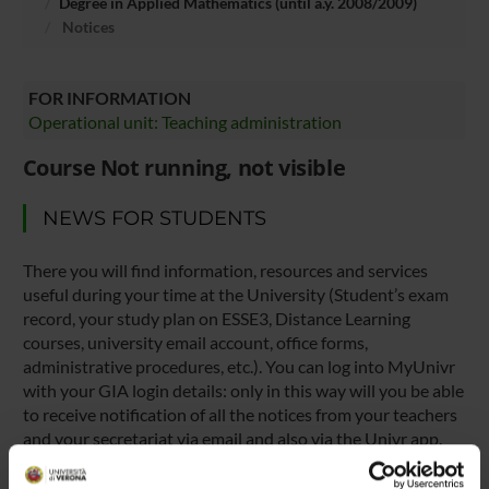
Degree in Applied Mathematics (until a.y. 2008/2009)
Notices
FOR INFORMATION
Operational unit: Teaching administration
Course Not running, not visible
NEWS FOR STUDENTS
There you will find information, resources and services
useful during your time at the University (Student’s exam
record, your study plan on ESSE3, Distance Learning
courses, university email account, office forms,
administrative procedures, etc.). You can log into MyUnivr
with your GIA login details: only in this way will you be able
to receive notification of all the notices from your teachers
and your secretariat via email and also via the Univr app.