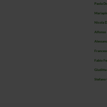
Paola D
Mariapi
Nicola 
Alfonso 
Alessand
Frances
Fabio Fe
Giuditta
Stefano 