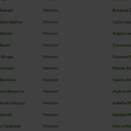
Avesani
Member
Rosanna D
liano Badino
Member
Carlo Lau
Belussi
Member
Angela La
Beyan
Member
Zsuzsanna
 Bicego
Member
Giovanni 
Bombieri
Member
Matteo M
 Bombieri
Member
Valerio M
aola Bonacina
Member
Andrea M
oscolo Galazzo
Member
Isabella 
tarolli
Member
Daniele M
o Calabrese
Member
Gloria M