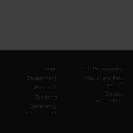
Home
PhD Programmes
Department
Master and Post
Lauream
Research
Contact
Teaching
information
Community
Engagement