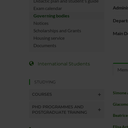
Didactic plan and student's guide
Adminis
Exam calendar
Governing bodies
Depart
Notices
Scholarships and Grants
Main D
Housing service
Documents
International Students
Mem
STUDYING
Simone 
COURSES
Giacomo
PHD PROGRAMMES AND
POSTGRADUATE TRAINING
Beatric
Elisa Ar