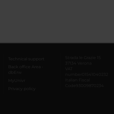
Strada le Grazie 15
Technical support
37134 Verona
Back office Area -
VAT
dbErw
number01541040232
Italian Fiscal
MyUnivr
Code93009870234
Privacy policy