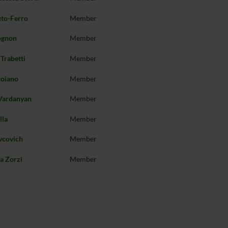
uto-Ferro
Member
ognon
Member
 Trabetti
Member
roiano
Member
Vardanyan
Member
lla
Member
vcovich
Member
a Zorzi
Member