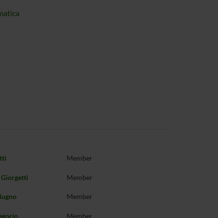
matica
tti
Member
 Giorgetti
Member
iugno
Member
egorio
Member