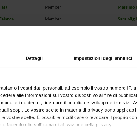
lafà
Member
Massimo 
Calanca
Member
Sara Migli
 Canevari
Member
Barbara M
Capaldi
Member
Vittorio 
 Carra
Member
Barbara O
Dettagli
Impostazioni degli annunci
Castellani
Member
Federica 
Francesca
Castellini
Member
Michele 
rattiamo i vostri dati personali, ad esempio il vostro numero IP, 
 Ceccato
Member
dere alle informazioni sul vostro dispositivo al fine di pubblica
Massimili
nunci e i contenuti, ricercare il pubblico e sviluppare i servizi. A
do Cicalese
Member
Marco Pe
r quali scopi. Le vostre scelte in materia di privacy sono applicabi
ombi
Presidente del Collegio
to le vostre scelte. È possibile modificare o revocare il proprio 
Didattico
Daniela P
 o facendo clic sull'icona di attivazione della privacy.
 Constantin
Member
Roberto 