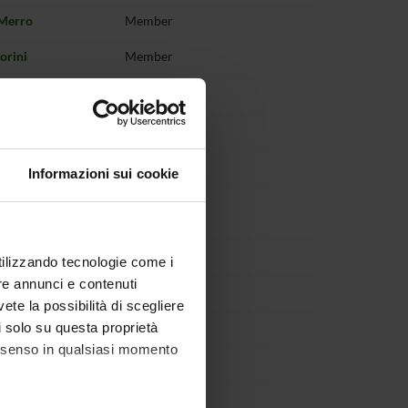
Merro
Member
orini
Member
olesini
Member
Murino
Member
liboni
Member
Informazioni sui cookie
Maria
Member
 Paci
Pasqua
Member
utilizzando tecnologie come i
re annunci e contenuti
ano Perduca
Member
vete la possibilità di scegliere
ruzzi
Member
li solo su questa proprietà
consenso in qualsiasi momento
ianezzi
Member
Posenato
Member