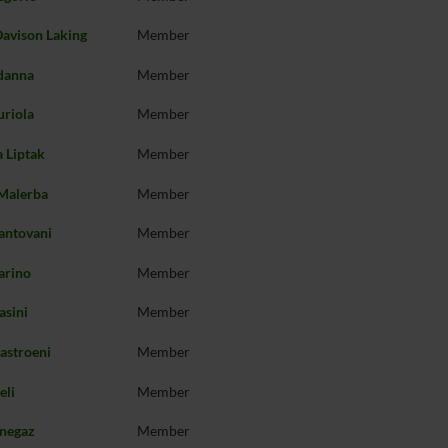
avison Laking
Member
danna
Member
uriola
Member
 Liptak
Member
Malerba
Member
antovani
Member
arino
Member
asini
Member
Mastroeni
Member
eli
Member
enegaz
Member