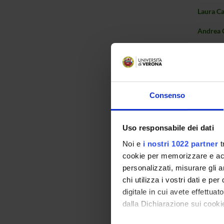
Laura Ca
Andrea 
Giacomo
Stefano 
Damiano
Consenso
Umberto 
Uso responsabile dei dati
Alberto 
Noi e
i nostri 1022 partner
t
Mariano
cookie per memorizzare e acce
personalizzati, misurare gli an
Ferdinan
chi utilizza i vostri dati e pe
Carlo C
digitale in cui avete effettua
dalla Dichiarazione sui cookie
Gabriela