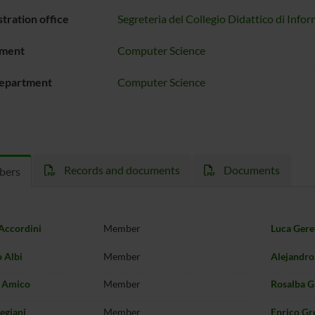
tration office
Segreteria del Collegio Didattico di Infor
ment
Computer Science
epartment
Computer Science
Records and documents
Documents
bers
Accordini
Member
Luca Gere
 Albi
Member
Alejandro
e Amico
Member
Rosalba G
tegiani
Member
Enrico Gr