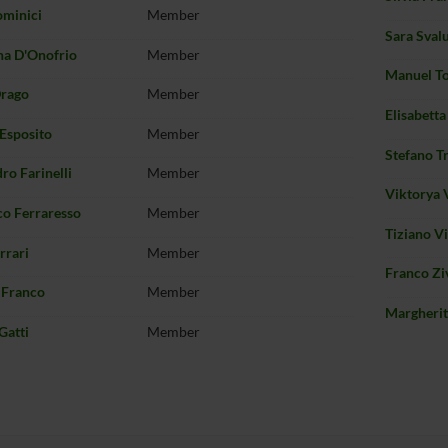
ominici
Member
Sara Sval
na D'Onofrio
Member
Manuel T
Drago
Member
Elisabetta
Esposito
Member
Stefano T
ro Farinelli
Member
Viktorya 
co Ferraresso
Member
Tiziano Vi
rrari
Member
Franco Zi
 Franco
Member
Margherit
Gatti
Member