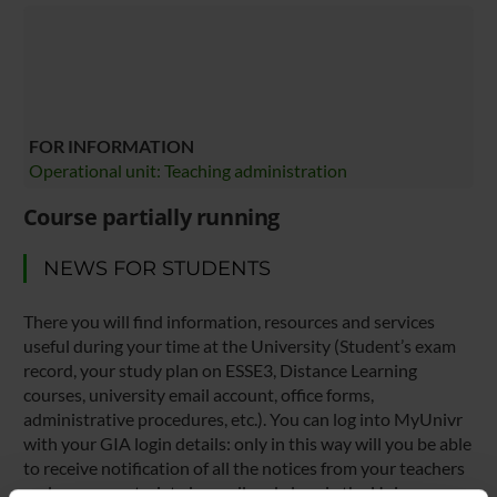
FOR INFORMATION
Operational unit: Teaching administration
Course partially running
NEWS FOR STUDENTS
There you will find information, resources and services
useful during your time at the University (Student’s exam
record, your study plan on ESSE3, Distance Learning
courses, university email account, office forms,
administrative procedures, etc.). You can log into MyUnivr
with your GIA login details: only in this way will you be able
to receive notification of all the notices from your teachers
and your secretariat via email and also via the Univr app.