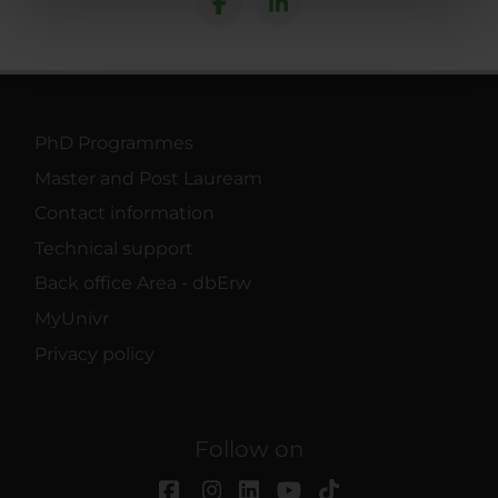
nostri partner che si occupano di analisi dei dati web,
pubblicità e social media, i quali potrebbero combinarle
con altre informazioni che hai fornito loro o che hanno
raccolto dal tuo utilizzo dei loro servizi.
PhD Programmes
Master and Post Lauream
Contact information
Technical support
Back office Area - dbErw
MyUnivr
Privacy policy
Follow on