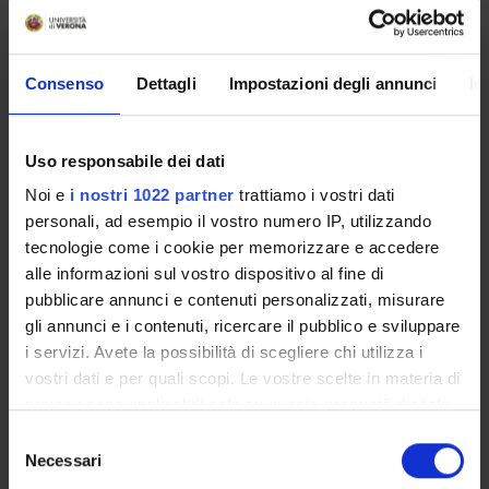
MYUNIVR
Consenso
Dettagli
Impostazioni degli annunci
In
Courses
Uso responsabile dei dati
Academic Calendar
Noi e
i nostri 1022 partner
trattiamo i vostri dati
Didactic plan and student's guide
personali, ad esempio il vostro numero IP, utilizzando
Lesson timetable
tecnologie come i cookie per memorizzare e accedere
Exam calendar
alle informazioni sul vostro dispositivo al fine di
Notices
pubblicare annunci e contenuti personalizzati, misurare
Thesis and internship proposals
gli annunci e i contenuti, ricercare il pubblico e sviluppare
Governing bodies
i servizi. Avete la possibilità di scegliere chi utilizza i
Faculty staff
vostri dati e per quali scopi. Le vostre scelte in materia di
privacy sono applicabili solo su questa proprietà digitale
Documents
in cui avete effettuato le vostre scelte. È possibile
Selezione
modificare o revocare il proprio consenso in qualsiasi
Necessari
del
STUDYING
momento dalla Dichiarazione sui cookie o facendo clic