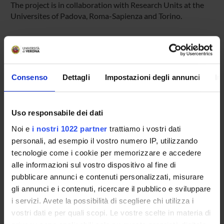
The project is in collaboration with Research Units at the
Universites of Padova, Roma-Sapienza and Torino.
SPONSORS:
MUR - Ministero dell'Università e della Ricerca
Consenso
Dettagli
Impostazioni degli annunci
In
Funds:
assigned and managed by the department
Uso responsabile dei dati
PROJECT PARTICIPANTS
Noi e
i nostri 1022 partner
trattiamo i vostri dati
personali, ad esempio il vostro numero IP, utilizzando
Lidia Angeleri
tecnologie come i cookie per memorizzare e accedere
Full Professor
alle informazioni sul vostro dispositivo al fine di
Anna Barbieri
pubblicare annunci e contenuti personalizzati, misurare
Temporary Assistant Professor
gli annunci e i contenuti, ricercare il pubblico e sviluppare
Alessio Cipriani
i servizi. Avete la possibilità di scegliere chi utilizza i
vostri dati e per quali scopi. Le vostre scelte in materia di
Rosanna Davison Laking