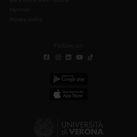
Back office Area - dbErw
MyUnivr
Privacy policy
Follow on