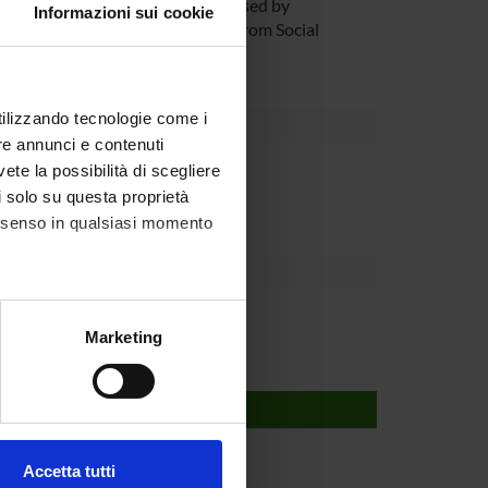
ers on (i) the current systems used by
Informazioni sui cookie
i) applying and designing models from Social
ems.
utilizzando tecnologie come i
re annunci e contenuti
partment
vete la possibilità di scegliere
li solo su questa proprietà
consenso in qualsiasi momento
alche metro,
Marketing
e specifiche (impronte
ezione dettagli
. Puoi
Accetta tutti