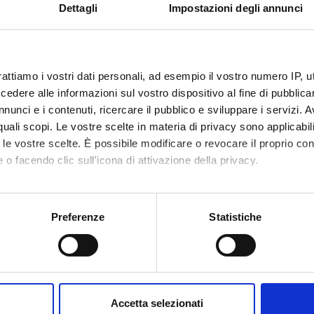
sis is strongly supported by the deep knowledge of the team memb
Dettagli
Impostazioni degli annunci
tional companies (the partner is a leader on the market), and on (i
 System since they share common dynamics with Biological Syst
rattiamo i vostri dati personali, ad esempio il vostro numero IP, 
NSORS:
dere alle informazioni sul vostro dispositivo al fine di pubblica
Funds:
assigned and managed by the de
nunci e i contenuti, ricercare il pubblico e sviluppare i servizi. A
r quali scopi. Le vostre scelte in materia di privacy sono applicabi
to le vostre scelte. È possibile modificare o revocare il proprio 
 o facendo clic sull'icona di attivazione della privacy.
ECT PARTICIPANTS
mo anche:
a Giugno
Full Professor
oni sulla tua posizione geografica, con un'approssimazione di qu
Preferenze
Statistiche
spositivo, scansionandolo attivamente alla ricerca di caratteristich
RCH AREAS INVOLVED IN THE PROJECT
aborati i tuoi dati personali e imposta le tue preferenze nella
s
consenso in qualsiasi momento dalla Dichiarazione sui cookie.
ormatica e informatica medica
Accetta selezionati
nd medical sciences