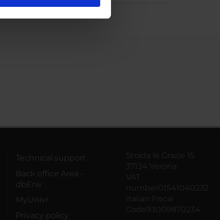
l media e per analizzare il
ostri partner che si occupano
azioni che hai fornito loro o
Strada le Grazie 15
Technical support
37134 Verona
Back office Area -
VAT
dbErw
number01541040232
Italian Fiscal
MyUnivr
Code93009870234
Privacy policy