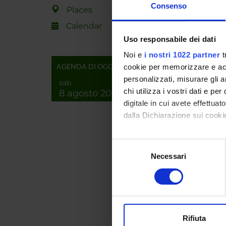
hypothe
Consenso
Places
interna
Complex
Calendar
Uso responsabile dei dati
Noi e
i nostri 1022 partner
t
SPO
AGENDA DI OGGI
cookie per memorizzare e acce
personalizzati, misurare gli an
sab
chi utilizza i vostri dati e pe
8 agosto 2026
digitale in cui avete effettua
dalla Dichiarazione sui cookie
PROJ
Con il tuo consenso, vorrem
Selezione
Rosalb
raccogliere informazi
Necessari
del
Identificare il tuo di
consenso
digitali).
RESEA
Approfondisci come vengono el
modificare o ritirare il tuo 
Bioinf
Rifiuta
Life a