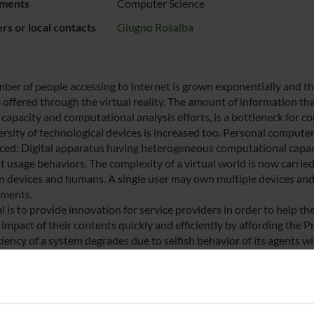
ments
Computer Science
s or local contacts
Giugno Rosalba
ber of people accessing to Internet is grown exponentially and thi
 offered through the virtual reality. The amount of information tha
 capacity and computational analysis efforts, is a bottleneck for 
ersity of technological devices is increased too. Personal comput
ced: Digital apparatus having heterogeneous computational capacit
nt usage behaviors. The complexity of a virtual world is now carr
 devices and humans. A single user may own multiple devices and
ments.
l is to provide innovation for service providers in order to help t
 impact of their contents quickly and efficiently by affording the 
ciency of a system degrades due to selfish behavior of its agents wi
build a responsive infrastructure for modelling the current evolvin
ng behaviour, focusing on strong theoretical Big data model called
ndation systems, paying attention to the intrigued network of re
thesize that the value of the proposed innovation will have a subs