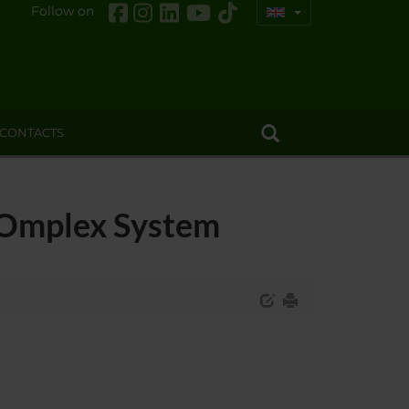
Follow on
CONTACTS
COmplex System