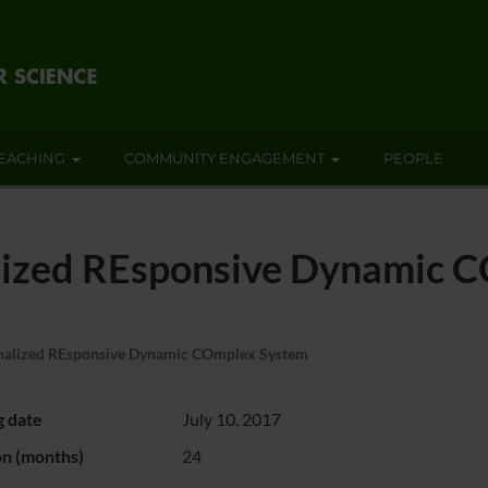
EACHING
COMMUNITY ENGAGEMENT
PEOPLE
ized REsponsive Dynamic 
alized REsponsive Dynamic COmplex System
g date
July 10, 2017
on (months)
24