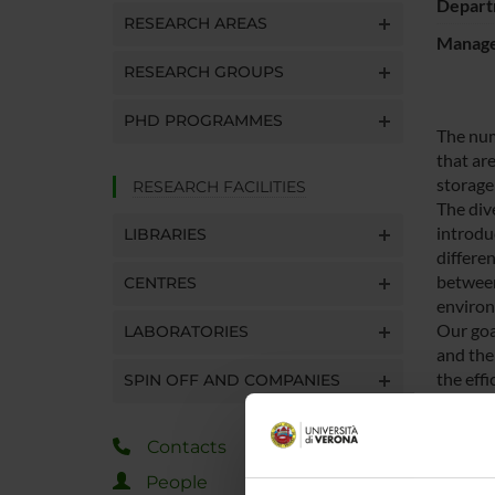
Depart
RESEARCH AREAS
Manager
RESEARCH GROUPS
PHD PROGRAMMES
The num
that are
storage
RESEARCH FACILITIES
The div
introdu
LIBRARIES
differe
between
CENTRES
environ
Our goa
LABORATORIES
and the
the effi
SPIN OFF AND COMPANIES
We will 
targeti
Contacts
recomme
We hypo
People