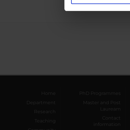
Utilizziamo i cookie per perso
nostro traffico. Condividiamo 
di analisi dei dati web, pubbl
che hanno raccolto dal tuo uti
Home
PhD Programmes
Department
Master and Post
Lauream
Research
Contact
Teaching
information