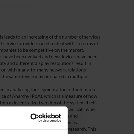
s leads to an increasing of the number of services
t service providers need to deal with, in terms of
companies to be competitive on the market.
ers have been evolved and new devices have been
y and different display resolutions result in
ied on with many-to-many network relations
 the same device may be shared in multiple
hem in analyzing the segmentation of their market
Price of Anarchy (PoA), which is a measure of how
thin a decentralized version of the system itself.
g digital user behaviour, what we will call hyper
 graph databases, network analysis and
lations among users and their devices.
tantial impact in the market and research. This