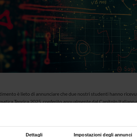
timento è lieto di annunciare che due nostri studenti hanno ricevuto
rmatica Teorica 2025, conferito annualmente dal Capitolo Italiano 
er Science (EATCS)
.
oscimenti assegnati sono:
Dettagli
Impostazioni degli annunci