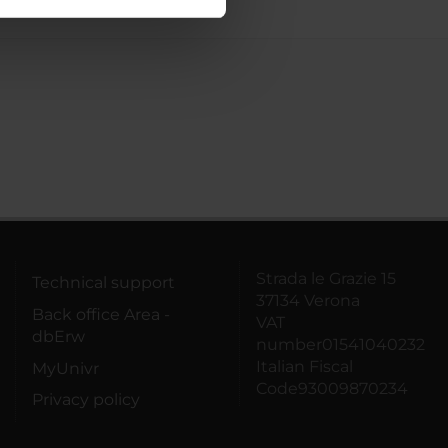
ostri partner che si occupano
azioni che hai fornito loro o
Strada le Grazie 15
Technical support
37134 Verona
Back office Area -
VAT
dbErw
number01541040232
Italian Fiscal
MyUnivr
Code93009870234
Privacy policy