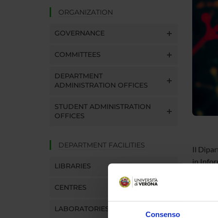
ORGANIZATION
GOVERNANCE
COMMITTEES
DEPARTMENT
ADMINISTRATION OFFICES
STUDENT ADMINISTRATION
OFFICES
DEPARTMENT FACILITIES
Il Dipar
in Info
LIBRARIES
Comput
CENTRES
I ricon
LABORATORIES
Consenso