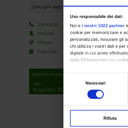
P
SPIN OFF AND COMPANIES
P
Uso responsabile dei dati
P
Contacts
Noi e
i nostri 1022 partner
t
B
cookie per memorizzare e acce
People
personalizzati, misurare gli an
Places
La cerim
chi utilizza i vostri dati e pe
quale i 
Calendar
digitale in cui avete effettua
dalla Dichiarazione sui cookie
Ulterior
Con il tuo consenso, vorrem
AGENDA DI OGGI
Selezione
raccogliere informazi
Necessari
del
sab
Identificare il tuo di
8 agosto 2026
consenso
digitali).
Progra
Approfondisci come vengono el
modificare o ritirare il tuo 
Depart
Rifiuta
Utilizziamo i cookie per perso