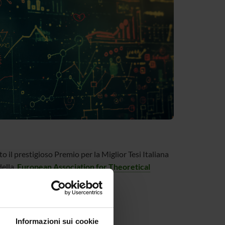
 il prestigioso Premio per la Miglior Tesi Italiana
della
European Association for Theoretical
Informazioni sui cookie