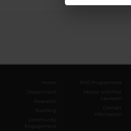
nostro traffico. Condividiamo 
di analisi dei dati web, pubbl
che hanno raccolto dal tuo uti
Home
PhD Programmes
Department
Master and Post
Lauream
Research
Contact
Teaching
information
Community
Engagement