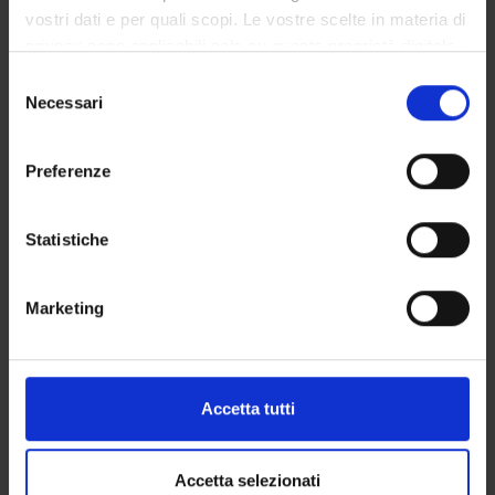
vostri dati e per quali scopi. Le vostre scelte in materia di
AREE DI RICERCA
privacy sono applicabili solo su questa proprietà digitale
in cui avete effettuato le vostre scelte. È possibile
Selezione
GRUPPI DI RICERCA
modificare o revocare il proprio consenso in qualsiasi
Necessari
del
momento dalla Dichiarazione sui cookie o facendo clic
consenso
DOTTORATI DI RICERCA
sull'icona di attivazione della privacy.
Preferenze
STRUTTURE
Con il tuo consenso, vorremmo anche:
raccogliere informazioni sulla tua posizione
BIBLIOTECHE
Statistiche
geografica, con un'approssimazione di qualche
CENTRI
metro,
Marketing
Identificare il tuo dispositivo, scansionandolo
LABORATORI
attivamente alla ricerca di caratteristiche specifiche
(impronte digitali).
SPIN OFF E AZIENDE
Approfondisci come vengono elaborati i tuoi dati personali
Accetta tutti
e imposta le tue preferenze nella
sezione dettagli
. Puoi
Contatti
modificare o ritirare il tuo consenso in qualsiasi momento
Persone
dalla Dichiarazione sui cookie.
Accetta selezionati