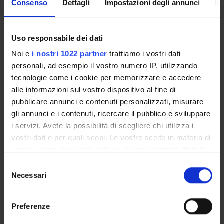
Consenso
Dettagli
Impostazioni degli annunci
In
Unione Europea
Finanziamento:
assegnato e gestito dal Dipartimento
Programma:
EUROPA - Progetti Europei
Uso responsabile dei dati
Noi e
i nostri 1022 partner
trattiamo i vostri dati
personali, ad esempio il vostro numero IP, utilizzando
PARTECIPANTI AL PROGETTO
tecnologie come i cookie per memorizzare e accedere
alle informazioni sul vostro dispositivo al fine di
Lidia Angeleri
pubblicare annunci e contenuti personalizzati, misurare
Professore ordinario
gli annunci e i contenuti, ricercare il pubblico e sviluppare
i servizi. Avete la possibilità di scegliere chi utilizza i
Jorge Nuno Dos Santos Vitoria
vostri dati e per quali scopi. Le vostre scelte in materia di
privacy sono applicabili solo su questa proprietà digitale
in cui avete effettuato le vostre scelte. È possibile
Selezione
AREE DI RICERCA COINVOLTE DAL PROGETTO
modificare o revocare il proprio consenso in qualsiasi
Necessari
del
Algebra, Geometria e Logica Matematica
momento dalla Dichiarazione sui cookie o facendo clic
consenso
Associative rings and algebras
sull'icona di attivazione della privacy.
Preferenze
Con il tuo consenso, vorremmo anche: