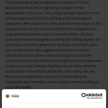
The homological and combinatorial nature of these
applications has led to a growing number of new
approaches in the area. This project brings together some
of these approaches in the setting of derived module
categories. We propose to unify and reconcile views on the
bounded and on the unbounded derived categories of a
ring, establishing new ways to compare them. The key
concepts involved range from tilting and silting objects to t-
structures, infinitely generated modules, cotorsion pairs
and recollements. We suggest constructions and/or
classifications for some of these concepts in suitable
contexts (from finite dimensional algebras to fully bounded
noetherian rings), linking ring theoretical ideas with the
study of derived module categories. Ultimately, we use
them to investigate the structure of these derived
categories and, therefore, have a better understanding of
how they relate.
ENTI FINANZIATORI: