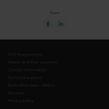
Share
PhD Programmes
Master and Post Lauream
Contact information
Technical support
Back office Area - dbErw
MyUnivr
Privacy policy