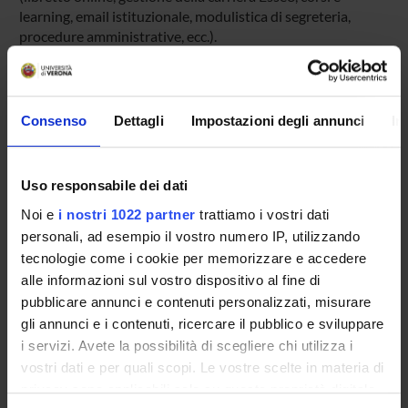
learning, email istituzionale, modulistica di segreteria,
procedure amministrative, ecc.).
Entra in MyUnivr con le tue credenziali GIA: solo così
potrai ricevere notifica di tutti gli avvisi dei tuoi docenti e
della tua segreteria via mail e anche tramite l'app Univr.
Consenso
Dettagli
Impostazioni degli annunci
In
MYUNIVR
Uso responsabile dei dati
Noi e
i nostri 1022 partner
trattiamo i vostri dati
Insegnamenti
personali, ad esempio il vostro numero IP, utilizzando
Calendario didattico
tecnologie come i cookie per memorizzare e accedere
Piani didattici e Guide dello studente
alle informazioni sul vostro dispositivo al fine di
Orario lezioni
pubblicare annunci e contenuti personalizzati, misurare
Calendario esami
gli annunci e i contenuti, ricercare il pubblico e sviluppare
Bacheca avvisi
i servizi. Avete la possibilità di scegliere chi utilizza i
vostri dati e per quali scopi. Le vostre scelte in materia di
Proposte tesi e stage
privacy sono applicabili solo su questa proprietà digitale
Organi collegiali e di governo