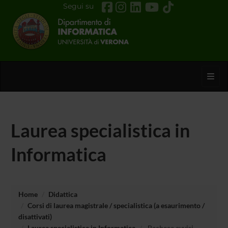
Segui su
Toggl
Laurea specialistica in
Informatica
Home
Didattica
Corsi di laurea magistrale / specialistica (a esaurimento /
disattivati)
Laurea specialistica in Informatica
Bacheca avvisi