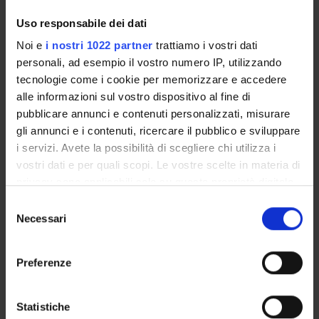
Uso responsabile dei dati
Noi e
i nostri 1022 partner
trattiamo i vostri dati
PARTECIPANTI AL PROGETTO
personali, ad esempio il vostro numero IP, utilizzando
tecnologie come i cookie per memorizzare e accedere
Luca Bianco
alle informazioni sul vostro dispositivo al fine di
Federico Fontana
pubblicare annunci e contenuti personalizzati, misurare
gli annunci e i contenuti, ricercare il pubblico e sviluppare
Giuditta Franco
i servizi. Avete la possibilità di scegliere chi utilizza i
Professore associato
vostri dati e per quali scopi. Le vostre scelte in materia di
Vincenzo Manca
privacy sono applicabili solo su questa proprietà digitale
Professore onorario
in cui avete effettuato le vostre scelte. È possibile
Selezione
modificare o revocare il proprio consenso in qualsiasi
Necessari
del
Michele Petterlini
momento dalla Dichiarazione sui cookie o facendo clic
consenso
sull'icona di attivazione della privacy.
Preferenze
Con il tuo consenso, vorremmo anche:
ATTIVITÀ
raccogliere informazioni sulla tua posizione
Statistiche