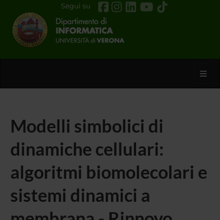
Segui su
Toggl
Modelli simbolici di
dinamiche cellulari:
algoritmi biomolecolari e
sistemi dinamici a
membrana - Rinnovo