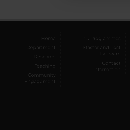
Home
PhD Programmes
Department
Master and Post
Lauream
Research
Contact
Teaching
information
Community
Engagement