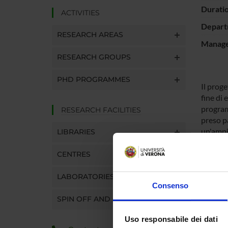
Durati
ACTIVITIES
Depart
RESEARCH AREAS
Manager
RESEARCH GROUPS
PHD PROGRAMMES
Il proge
fine di 
program
RESEARCH FACILITIES
preso p
un'ampi
LIBRARIES
CENTRES
SPO
LABORATORIES
PRIN 
Consenso
POSIT
SPIN OFF AND COMPANIES
Uso responsabile dei dati