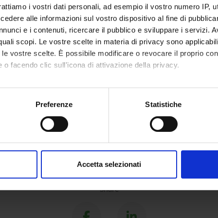
rattiamo i vostri dati personali, ad esempio il vostro numero IP, 
ECT PARTICIPANTS
dere alle informazioni sul vostro dispositivo al fine di pubblica
nunci e i contenuti, ricercare il pubblico e sviluppare i servizi. A
anco
Vincenz
r quali scopi. Le vostre scelte in materia di privacy sono applicabi
to le vostre scelte. È possibile modificare o revocare il proprio 
co Fontana
Michele 
 o facendo clic sull'icona di attivazione della privacy.
a Franco
Associate Professor
mo anche:
oni sulla tua posizione geografica, con un'approssimazione di qu
Preferenze
Statistiche
spositivo, scansionandolo attivamente alla ricerca di caratteristich
aborati i tuoi dati personali e imposta le tue preferenze nella
s
consenso in qualsiasi momento dalla Dichiarazione sui cookie.
Accetta selezionati
nalizzare contenuti ed annunci, per fornire funzionalità dei socia
inoltre informazioni sul modo in cui utilizzi il nostro sito con i n
Share
icità e social media, i quali potrebbero combinarle con altre inform
lizzo dei loro servizi.