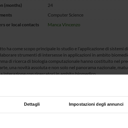
on (months)
24
ments
Computer Science
s or local contacts
Manca Vincenzo
tto ha come scopo principale lo studio e l'applicazione di sistemi dis
elaborare strumenti di intersesse in applicazioni in ambito biomedi
ma di ricerca di biologia computazionale hanno costituito nel pr
arte, una novità assoluta e non solo nel panorama nazionale, matu
a interazione con ricercatori in ambito biomedico.
NSORS:
VALUTATO
Funds:
requested
Dettagli
Impostazioni degli annunci
IVAMENTE
Syllabus:
COFIN - Progetti di Ricerca di 