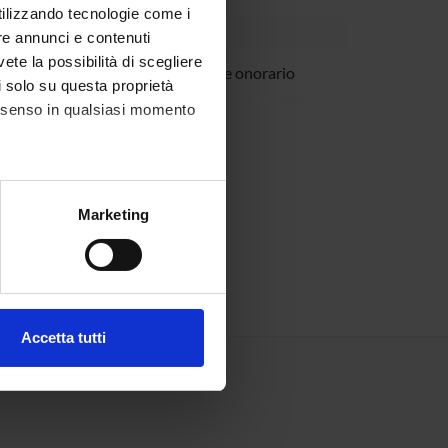
utilizzando tecnologie come i
re annunci e contenuti
vete la possibilità di scegliere
o Manca
Professore onorario
li solo su questa proprietà
consenso in qualsiasi momento
Petterlini
alche metro,
Marketing
e specifiche (impronte
ezione dettagli
. Puoi
Accetta tutti
l media e per analizzare il
ostri partner che si occupano
azioni che hai fornito loro o