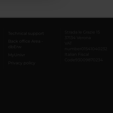
Strada le Grazie 15
Technical support
37134 Verona
Back office Area -
VAT
dbErw
number01541040232
Italian Fiscal
MyUnivr
Code93009870234
Privacy policy