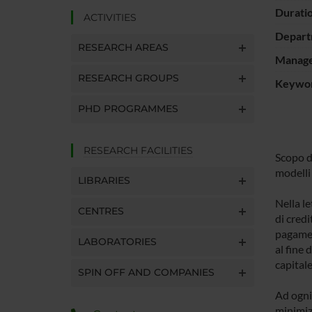
Durati
ACTIVITIES
Depart
RESEARCH AREAS
Manager
RESEARCH GROUPS
Keywo
PHD PROGRAMMES
RESEARCH FACILITIES
Scopo de
modelli 
LIBRARIES
Nella le
CENTRES
di credi
pagament
LABORATORIES
al fine 
capital
SPIN OFF AND COMPANIES
Ad ogni
minimiz