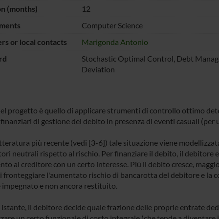
on (months)
12
ments
Computer Science
s or local contacts
Marigonda Antonio
rd
Stochastic Optimal Control, Debt Manag
Deviation
l progetto è quello di applicare strumenti di controllo ottimo deter
finanziari di gestione del debito in presenza di eventi casuali (pe
tteratura più recente (vedi [3-6]) tale situazione viene modellizza
tori neutrali rispetto al rischio. Per finanziare il debito, il debito
o al creditore con un certo interesse. Più il debito cresce, maggiori 
di fronteggiare l'aumentato rischio di bancarotta del debitore e la 
e impegnato e non ancora restituito.
 istante, il debitore decide quale frazione delle proprie entrate d
zare un certo funzionale di costo integrale (che tende a diventare