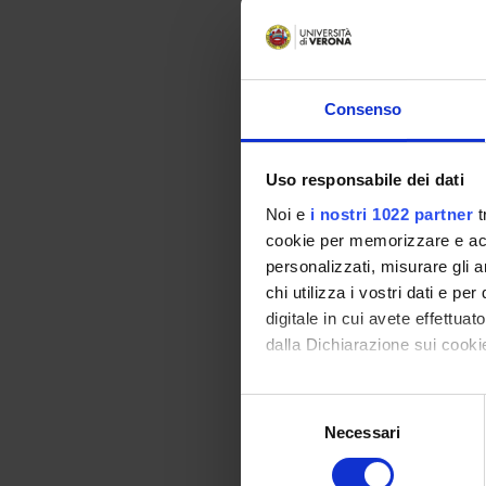
Nell'amb
- genera
- estend
rischio 
Consenso
da inclu
permette
economi
Uso responsabile dei dati
2000), 
Noi e
i nostri 1022 partner
t
- svilup
cookie per memorizzare e acce
centrale
personalizzati, misurare gli an
- estend
chi utilizza i vostri dati e pe
con coef
digitale in cui avete effettua
models.
dalla Dichiarazione sui cookie
[1] M. 
(2006),
Con il tuo consenso, vorrem
Selezione
[2] C. 
raccogliere informazi
Necessari
del
(2102),
Identificare il tuo di
consenso
[3] A. 
digitali).