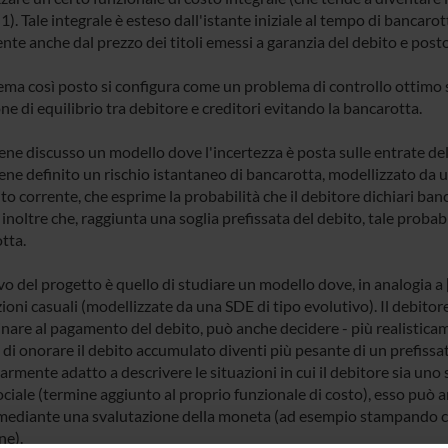
1). Tale integrale è esteso dall'istante iniziale al tempo di bancaro
te anche dal prezzo dei titoli emessi a garanzia del debito e posto p
lema così posto si configura come un problema di controllo ottimo s
ne di equilibrio tra debitore e creditori evitando la bancarotta.
iene discusso un modello dove l'incertezza è posta sulle entrate de
viene definito un rischio istantaneo di bancarotta, modellizzato da
to corrente, che esprime la probabilità che il debitore dichiari banc
noltre che, raggiunta una soglia prefissata del debito, tale probab
tta.
o del progetto è quello di studiare un modello dove, in analogia a [
ioni casuali (modellizzate da una SDE di tipo evolutivo). Il debitore
nare al pagamento del debito, può anche decidere - più realisticame
 di onorare il debito accumulato diventi più pesante di un prefissa
armente adatto a descrivere le situazioni in cui il debitore sia un
ciale (termine aggiunto al proprio funzionale di costo), esso può an
mediante una svalutazione della moneta (ad esempio stampando 
one).