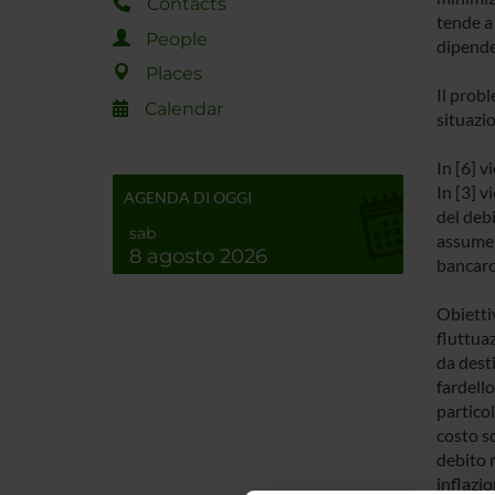
Contacts
tende a 
People
dipenden
Places
Il prob
Calendar
situazio
In [6] v
In [3] 
AGENDA DI OGGI
del debi
sab
assume i
8 agosto 2026
bancaro
Obiettiv
fluttuaz
da desti
fardello
particol
costo so
debito 
inflazi