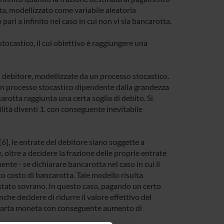
tta, modellizzato come variabile aleatoria
ari a infinito nel caso in cui non vi sia bancarotta.
tocastico, il cui obiettivo è raggiungere una
l debitore, modellizzate da un processo stocastico.
 un processo stocastico dipendente dalla grandezza
arotta raggiunta una certa soglia di debito. Si
ilità diventi 1, con conseguente inevitabile
6], le entrate del debitore siano soggette a
, oltre a decidere la frazione delle proprie entrate
nte - se dichiarare bancarotta nel caso in cui il
to costo di bancarotta. Tale modello risulta
o stato sovrano. In questo caso, pagando un certo
che decidere di ridurre il valore effettivo del
carta moneta con conseguente aumento di