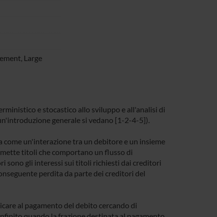
ement, Large
ministico e stocastico allo sviluppo e all'analisi di
r un'introduzione generale si vedano [1-2-4-5]).
ta come un'interazione tra un debitore e un insieme
re emette titoli che comportano un flusso di
sono gli interessi sui titoli richiesti dai creditori
conseguente perdita da parte dei creditori del
edicare al pagamento del debito cercando di
 infinito quando la frazione destinata al pagamento