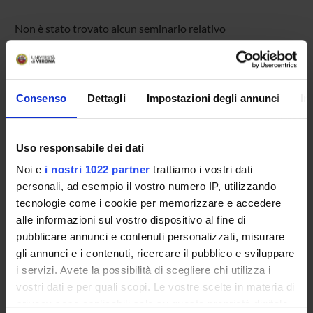
Non è stato trovato alcun seminario relativo
all'insegnamento Interazione uomo macchina.
Consenso
Dettagli
Impostazioni degli annunci
In
OFFERTA FORMATIVA
CORSI DI STUDIO
Uso responsabile dei dati
DOTTORATI, MASTER E FORMAZIONE SUPERIORE
Noi e
i nostri 1022 partner
trattiamo i vostri dati
personali, ad esempio il vostro numero IP, utilizzando
Contatti
tecnologie come i cookie per memorizzare e accedere
alle informazioni sul vostro dispositivo al fine di
Persone
pubblicare annunci e contenuti personalizzati, misurare
Luoghi
gli annunci e i contenuti, ricercare il pubblico e sviluppare
Calendario
i servizi. Avete la possibilità di scegliere chi utilizza i
vostri dati e per quali scopi. Le vostre scelte in materia di
privacy sono applicabili solo su questa proprietà digitale