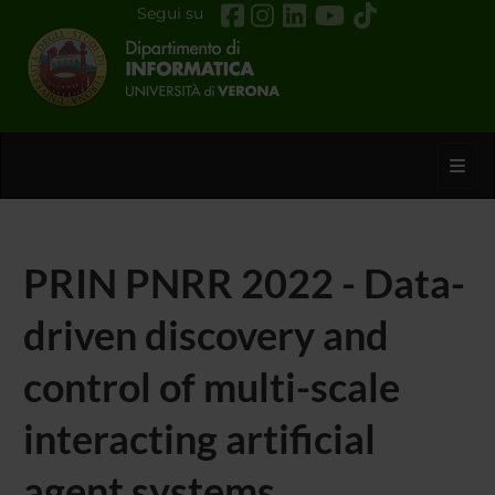
Segui su
Toggl
PRIN PNRR 2022 - Data-
driven discovery and
control of multi-scale
interacting artificial
agent systems